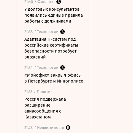
21:40
/ Финансы
У долговых консультантов
появились единые правила
работы с должниками
21:38
/ Технологии
Адаптация IT-систем под
российские сертификаты
безопасности потребует
вложений
21:34
/ Технологии
«Мойофис» закрыл офисы
в Петербурге и Иннополисе
21:33
/ Политика
Россия поддержала
расширение
авиасообщения с
Казахстаном
21:28
/ Недвижимость