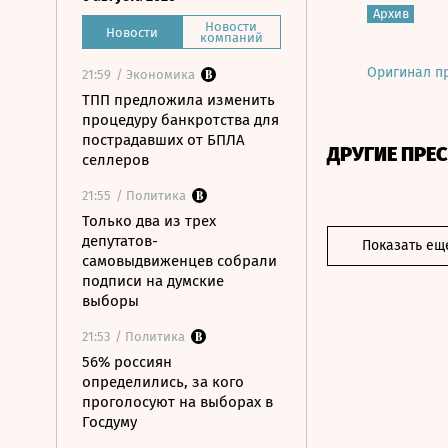
Архив
Новости
Новости
компаний
Оригинал п
21:59
/ Экономика
ТПП предложила изменить
процедуру банкротства для
пострадавших от БПЛА
ДРУГИЕ ПРЕ
селлеров
21:55
/ Политика
Только два из трех
депутатов-
Показать ещ
самовыдвиженцев собрали
подписи на думские
выборы
21:53
/ Политика
56% россиян
определились, за кого
проголосуют на выборах в
Госдуму