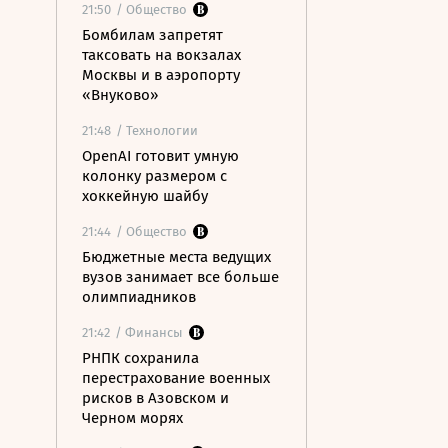
21:50
/ Общество
Бомбилам запретят
таксовать на вокзалах
Москвы и в аэропорту
«Внуково»
21:48
/ Технологии
OpenAI готовит умную
колонку размером с
хоккейную шайбу
21:44
/ Общество
Бюджетные места ведущих
вузов занимает все больше
олимпиадников
21:42
/ Финансы
РНПК сохранила
перестрахование военных
рисков в Азовском и
Черном морях