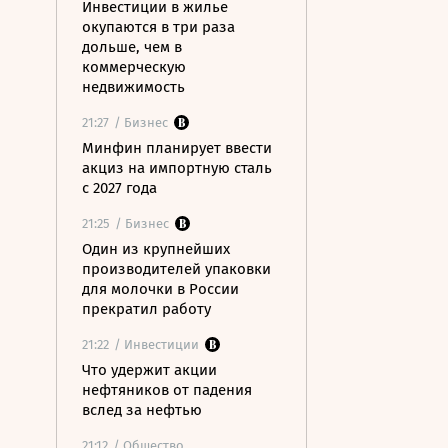
Инвестиции в жилье
окупаются в три раза
дольше, чем в
коммерческую
недвижимость
21:27
/ Бизнес
Минфин планирует ввести
акциз на импортную сталь
с 2027 года
21:25
/ Бизнес
Один из крупнейших
производителей упаковки
для молочки в России
прекратил работу
21:22
/ Инвестиции
Что удержит акции
нефтяников от падения
вслед за нефтью
21:12
/ Общество