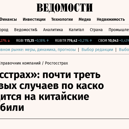
Финансы
Инвестиции
Технологии
Медиа
Недвижимость
ород
Ведомости&
Аналитика
Капитал
Страна
Промышле
а
Финансы
Инвестиции
Технологии
Медиа
Недвижимос
%
↓
RGBI
115,35
+0,18%
↑
RGBITR
776,42
+0,21%
↑
CBOM
10,043
+0,43%
↑
ивном рынке: меры, динамика, прогнозы
Выбор редакции
Выбо
Справочник компаний
/ Росгосстрах
сстрах»: почти треть
вых случаев по каско
ится на китайские
обили