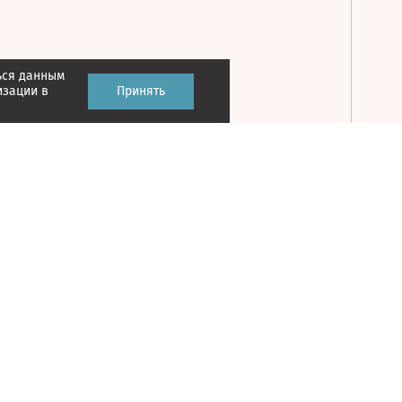
ься данным
Принять
изации в