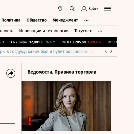
Войти
Политика
Общество
Менеджмент
нность
Инновации и технологии
Техуспех
ть
Политика
Общество
Менеджмент
CNY Бирж.
12,081
+0,76%
↑
IMOEX
2 285,88
-0,69%
↓
RTSI
884,56
-1,27%
ры в Госдуму: каким был и будет российский парламент
Война н
Ведомости. Правила торговли