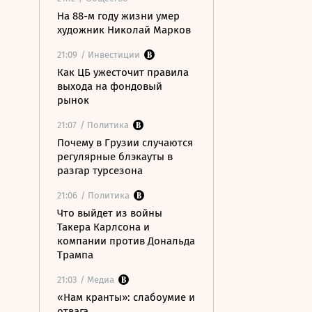
На 88-м году жизни умер
художник Николай Марков
21:09
/ Инвестиции
Как ЦБ ужесточит правила
выхода на фондовый
рынок
21:07
/ Политика
Почему в Грузии случаются
регулярные блэкауты в
разгар турсезона
21:06
/ Политика
Что выйдет из войны
Такера Карлсона и
компании против Дональда
Трампа
21:03
/ Медиа
«Нам кранты»: слабоумие и
отвага