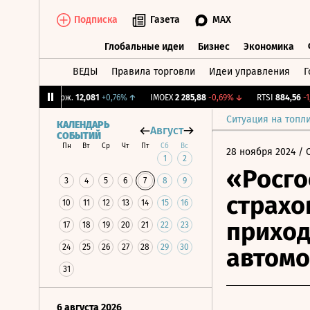
Подписка
Газета
MAX
Глобальные идеи
Бизнес
Экономика
ВЕДЫ
Правила торговли
Идеи управления
Г
Глобальные идеи
Бизнес
Экономик
↑
CNY Бирж.
12,081
+0,76%
↑
IMOEX
2 285,88
-0,69%
↓
RTSI
884,56
-1,27
Ситуация на топл
КАЛЕНДАРЬ
Август
СОБЫТИЙ
Пн
Вт
Ср
Чт
Пт
Сб
Вс
28 ноября 2024
/ 
1
2
«Росго
3
4
5
6
7
8
9
страхо
10
11
12
13
14
15
16
приход
17
18
19
20
21
22
23
24
25
26
27
28
29
30
автом
31
6 августа 2026