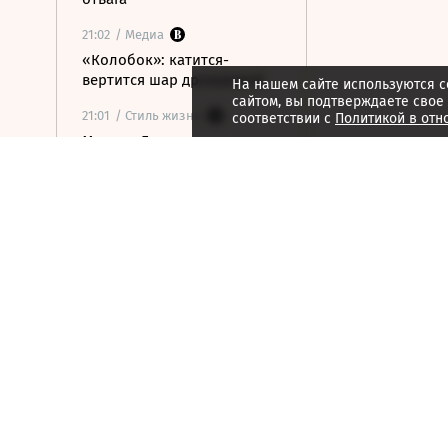
21:02
/ Медиа
«Колобок»: катится-
вертится шар дрожжевой
На нашем сайте используются c
сайтом, вы подтверждаете свое
21:01
/ Стиль жизни
соответствии с
Политикой в отн
Марина Брусникина:
«Иллюзии способны
влиять на людей»
21:00
/ Мнения
«Алмазная колесница»:
уроки созерцания
20:52
/ Бизнес
Глава «Ижавиа» объявил
об уходе после отзыва
сертификата авиакомпании
20:46
/
Страна
В Смоленске женщина и
ребенок погибли из-за