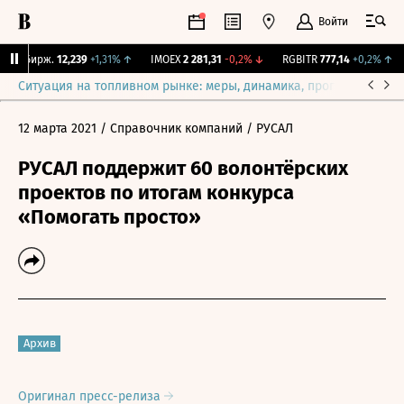
Войти
NY Бирж.
12,239
+1,31%
↑
IMOEX
2 281,31
-0,2%
↓
RGBITR
777,14
+0,2%
↑
Ситуация на топливном рынке: меры, динамика, прогнозы
Выб
12 марта 2021
/ Справочник компаний
/ РУСАЛ
РУСАЛ поддержит 60 волонтёрских
проектов по итогам конкурса
«Помогать просто»
Архив
Оригинал пресс-релиза