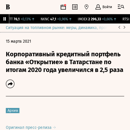
Войти
MSTT
76,1
+0,13%
↑
NKNC
47,1
+0,96%
↑
IMOEX
2 296,33
+0,66%
↑
RTSI
8
Ситуация на топливном рынке: меры, динамика, прогнозы
Выб
15 марта 2021
Корпоративный кредитный портфель
банка «Открытие» в Татарстане по
итогам 2020 года увеличился в 2,5 раза
Архив
Оригинал пресс-релиза