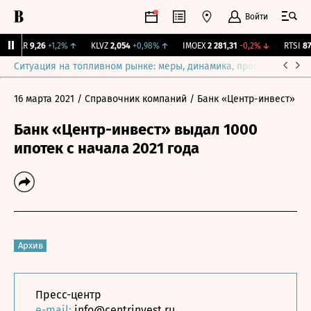
Войти
UTAR
9,26
+1,2%
↑
KLVZ
2,054
+0,98%
↑
IMOEX
2 281,31
-0,2%
↓
RTSI
874
Ситуация на топливном рынке: меры, динамика, прогнозы
Выб
16 марта 2021
/ Справочник компаний
/ Банк «Центр-инвест»
Банк «Центр-инвест» выдал 1000
ипотек с начала 2021 года
Архив
Пресс-центр
e-mail:
info@centrinvest.ru