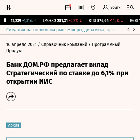
Войти
ирж.
12,239
+1,31%
↑
IMOEX
2 281,31
-0,2%
↓
RTSI
874,64
-1,12%
↓
RGBI
11
Ситуация на топливном рынке: меры, динамика, прогнозы
Выб
16 апреля 2021
/ Справочник компаний
/ Программный
Продукт
Банк ДОМ.РФ предлагает вклад
Стратегический по ставке до 6,1% при
открытии ИИС
Архив