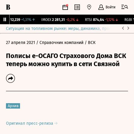
Войти
ирж.
12,239
+1,31%
↑
IMOEX
2 281,31
-0,2%
↓
RTSI
874,64
-1,12%
↓
RGBI
11
Ситуация на топливном рынке: меры, динамика, прогнозы
Выб
27 апреля 2021
/ Справочник компаний
/ ВСК
Полисы е-ОСАГО Страхового Дома ВСК
теперь можно купить в сети Связной
Архив
Оригинал пресс-релиза