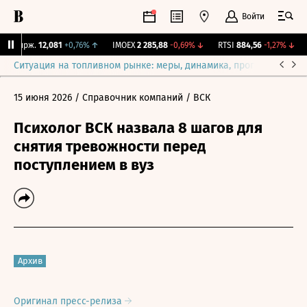
Войти
Y Бирж.
12,081
+0,76%
↑
IMOEX
2 285,88
-0,69%
↓
RTSI
884,56
-1,27%
↓
R
Ситуация на топливном рынке: меры, динамика, прогнозы
Выб
15 июня 2026
/ Справочник компаний
/ ВСК
Психолог ВСК назвала 8 шагов для
снятия тревожности перед
поступлением в вуз
Архив
Оригинал пресс-релиза