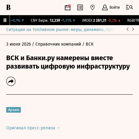
Войти
115,3
+0,1%
↑
CNY Бирж.
12,239
+1,31%
↑
IMOEX
2 281,31
-0,2%
↓
RGBITR
7
Ситуация на топливном рынке: меры, динамика, прогнозы
Выб
3 июня 2026
/ Справочник компаний
/ ВСК
ВСК и Банки.ру намерены вместе
развивать цифровую инфраструктуру
Архив
Оригинал пресс-релиза