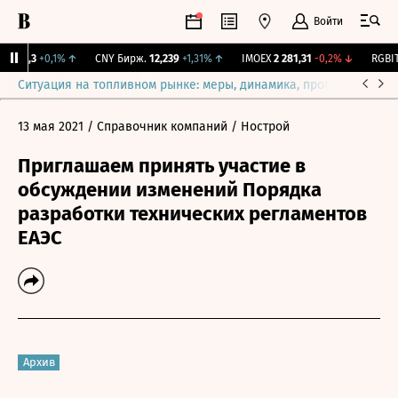
Войти
I
115,3
+0,1%
↑
CNY Бирж.
12,239
+1,31%
↑
IMOEX
2 281,31
-0,2%
↓
RGBITR
Ситуация на топливном рынке: меры, динамика, прогнозы
Выб
13 мая 2021
/ Справочник компаний
/ Нострой
Приглашаем принять участие в
обсуждении изменений Порядка
разработки технических регламентов
ЕАЭС
Архив