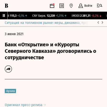
Войти
RGBI
115,3
+0,1%
↑
CNY Бирж.
12,239
+1,31%
↑
IMOEX
2 281,31
-0,2%
↓
R
Ситуация на топливном рынке: меры, динамика, прогнозы
Выб
3 июня 2021
Банк «Открытие» и «Курорты
Северного Кавказа» договорились о
сотрудничестве
Архив
Оригинал пресс-релиза