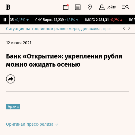
Войти
115,35
+0,15%
↑
CNY Бирж.
12,239
+1,31%
↑
IMOEX
2 281,31
-0,2%
↓
RGBI
Ситуация на топливном рынке: меры, динамика, прогнозы
Выб
12 июля 2021
Банк «Открытие»: укрепления рубля
можно ожидать осенью
Архив
Оригинал пресс-релиза