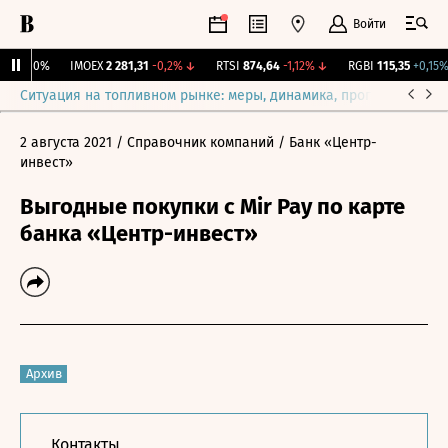
Войти
ж.
0
0%
IMOEX
2 281,31
-0,2%
↓
RTSI
874,64
-1,12%
↓
RGBI
115,35
+0,15%
Ситуация на топливном рынке: меры, динамика, прогнозы
Выб
2 августа 2021
/ Справочник компаний
/ Банк «Центр-
инвест»
Выгодные покупки с Mir Pay по карте
банка «Центр-инвест»
Архив
Контакты