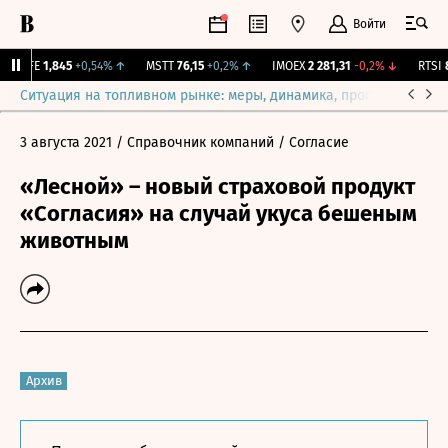
Войти
LIFE
1,845
+0,54%
↑
MSTT
76,15
+0,2%
↑
IMOEX
2 281,31
-0,2%
↓
RTSI
87
Ситуация на топливном рынке: меры, динамика, прогнозы
Выб
3 августа 2021
/ Справочник компаний
/ Согласие
«Лесной» – новый страховой продукт
«Согласия» на случай укуса бешеным
животным
Архив