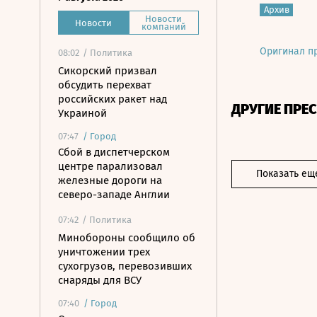
Архив
Новости
Новости
компаний
Оригинал п
08:02
/ Политика
Сикорский призвал
обсудить перехват
российских ракет над
ДРУГИЕ ПРЕ
Украиной
07:47
/
Город
Сбой в диспетчерском
центре парализовал
Показать ещ
железные дороги на
северо-западе Англии
07:42
/ Политика
Минобороны сообщило об
уничтожении трех
сухогрузов, перевозивших
снаряды для ВСУ
07:40
/
Город