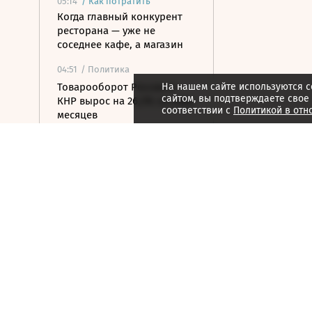
05:14
/
Как потратить
Когда главный конкурент
ресторана — уже не
соседнее кафе, а магазин
04:51
/ Политика
Товарооборот России и
На нашем сайте используются c
сайтом, вы подтверждаете свое
КНР вырос на 26,3% за семь
соответствии с
Политикой в отн
месяцев
04:44
/ Политика
ВСУ атаковали склад
Wildberries в Екатеринбурге
04:15
/ Политика
Bloomberg: в
киберкомандовании США
за месяц произошла серия
самоубийств
04:13
/
Как потратить
Эстетика звука: KEF
представила беспроводную