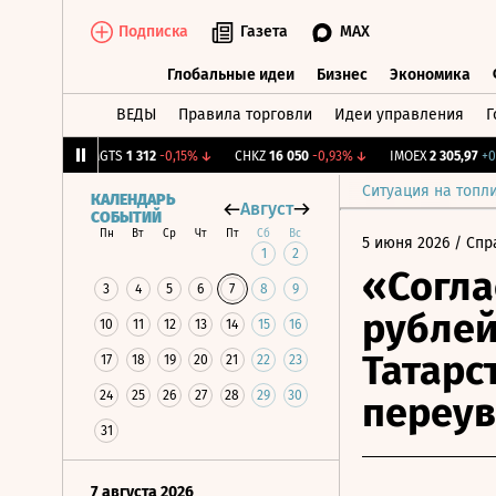
Подписка
Газета
MAX
Глобальные идеи
Бизнес
Экономика
ВЕДЫ
Правила торговли
Идеи управления
Г
Глобальные идеи
Бизнес
Экономик
0,58%
↑
MGTS
1 312
-0,15%
↓
CHKZ
16 050
-0,93%
↓
IMOEX
2 305,97
+0,8
Ситуация на топл
КАЛЕНДАРЬ
Август
СОБЫТИЙ
Пн
Вт
Ср
Чт
Пт
Сб
Вс
5 июня 2026
/ Спр
1
2
«Согла
3
4
5
6
7
8
9
рублей
10
11
12
13
14
15
16
Татарс
17
18
19
20
21
22
23
24
25
26
27
28
29
30
переу
31
7 августа 2026