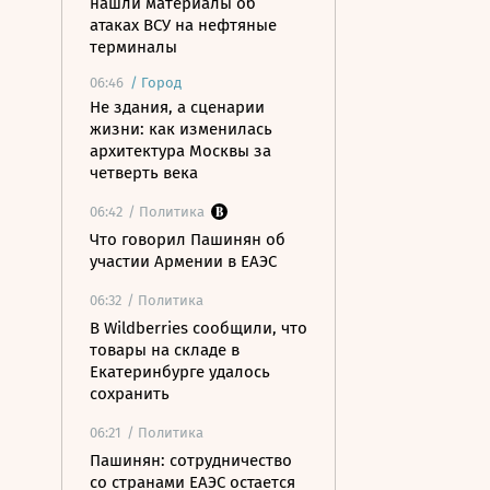
нашли материалы об
атаках ВСУ на нефтяные
терминалы
06:46
/
Город
Не здания, а сценарии
жизни: как изменилась
архитектура Москвы за
четверть века
06:42
/ Политика
Что говорил Пашинян об
участии Армении в ЕАЭС
06:32
/ Политика
В Wildberries сообщили, что
товары на складе в
Екатеринбурге удалось
сохранить
06:21
/ Политика
Пашинян: сотрудничество
со странами ЕАЭС остается