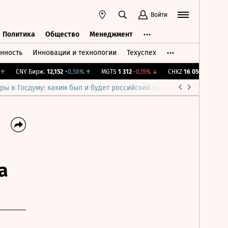
Войти
Политика
Общество
Менеджмент
нность
Инновации и технологии
Техуспех
ть
Политика
Общество
Менеджмент
CNY Бирж.
12,152
+0,58%
↑
MGTS
1 312
-0,15%
↓
CHKZ
16 050
-0,93%
↓
ры в Госдуму: каким был и будет российский парламент
Война н
а