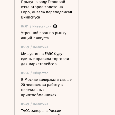
Прыгун в воду Терновой
взял второе золото на
Евро, «Реал» переподписал
Винисиуса
07:01
/ Инвестиции
Утренний звон по рынку
акций 7 августа
06:59
/ Политика
Мишустин: в ЕАЭС будут
единые правила торговли
для маркетплейсов
06:56
/ Общество
В Москве задержали свыше
20 человек за работу в
нелегальных
криптообменниках
06:49
/ Политика
ТАСС: хакеры в России