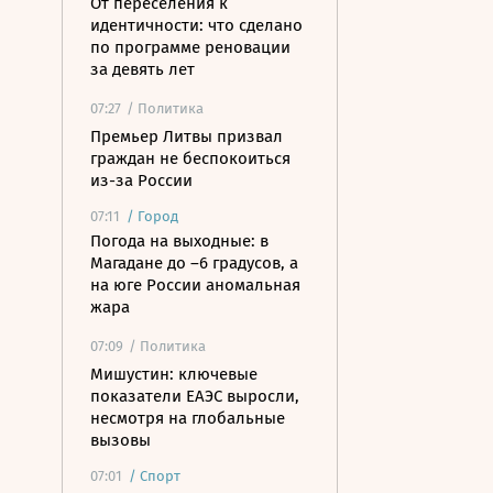
От переселения к
идентичности: что сделано
по программе реновации
за девять лет
07:27
/ Политика
Премьер Литвы призвал
граждан не беспокоиться
из-за России
07:11
/
Город
Погода на выходные: в
Магадане до –6 градусов, а
на юге России аномальная
жара
07:09
/ Политика
Мишустин: ключевые
показатели ЕАЭС выросли,
несмотря на глобальные
вызовы
07:01
/
Спорт