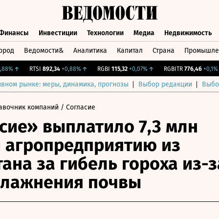
Финансы
Инвестиции
Технологии
Медиа
Недвижимость
ород
Ведомости&
Аналитика
Капитал
Страна
Промышле
а
Финансы
Инвестиции
Технологии
Медиа
Недвижимос
8%
↑
RTSI
892,34
+0,88%
↑
RGBI
115,32
+0,07%
↑
RGBITR
776,46
+0,1%
↑
ивном рынке: меры, динамика, прогнозы
Выбор редакции
Выбо
авочник компаний
/ Согласие
сие» выплатило 7,3 млн
 агропредприятию из
тана за гибель гороха из-з
влажнения почвы