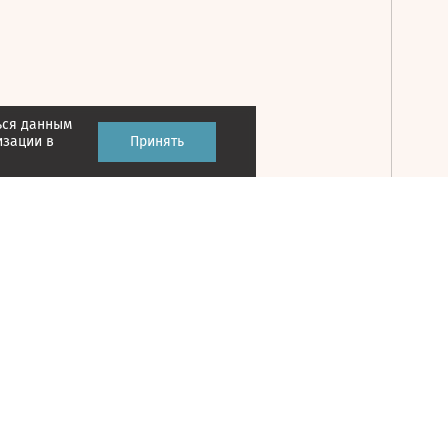
ься данным
Принять
изации в