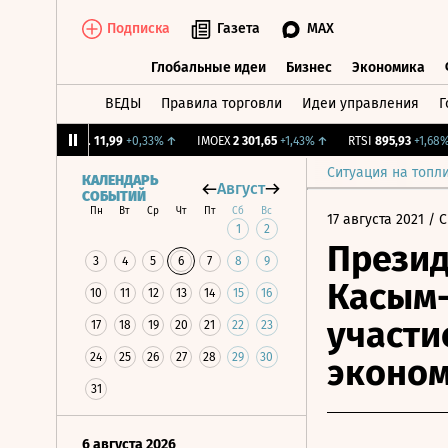
Подписка
Газета
MAX
Глобальные идеи
Бизнес
Экономика
ВЕДЫ
Правила торговли
Идеи управления
Г
Глобальные идеи
Бизнес
Экономик
CNY Бирж.
11,99
+0,33%
↑
IMOEX
2 301,65
+1,43%
↑
RTSI
895,93
+1,68%
↑
Ситуация на топл
КАЛЕНДАРЬ
Август
СОБЫТИЙ
Пн
Вт
Ср
Чт
Пт
Сб
Вс
17 августа 2021
/ С
1
2
Презид
3
4
5
6
7
8
9
Касым-
10
11
12
13
14
15
16
участи
17
18
19
20
21
22
23
24
25
26
27
28
29
30
эконом
31
6 августа 2026