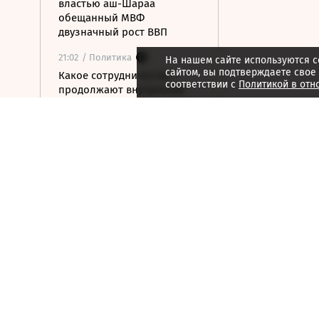
властью аш-Шараа
обещанный МВФ
двузначный рост ВВП
21:02
/ Политика
На нашем сайте используются c
сайтом, вы подтверждаете свое
Какое сотрудничество
соответствии с
Политикой в отн
продолжают внутренние
спецслужбы США, России и
Китая
21:01
/ Мнения
Бессильный алгоритм
21:00
/ Мнения
Гонка за железом
21:00
/ Мнения
За пределами HR
20:59
/ Общество
В ООН предупредили о
риске роста числа