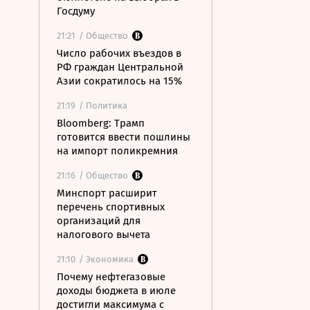
Госдуму
21:21
/ Общество
Число рабочих въездов в
РФ граждан Центральной
Азии сократилось на 15%
21:19
/ Политика
Bloomberg: Трамп
готовится ввести пошлины
на импорт поликремния
21:16
/ Общество
Минспорт расширит
перечень спортивных
организаций для
налогового вычета
21:10
/ Экономика
Почему нефтегазовые
доходы бюджета в июле
достигли максимума с