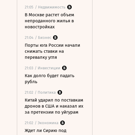
21:05
/ Недвижимость
В Москве растет объем
непроданного жилья в
новостройках
21:04
/ Бизнес
Порты юга России начали
снижать ставки на
перевалку угля
21:03
/ Инвестиции
Как долго будет падать
рубль
21:02
/ Политика
Китай ударил по поставкам
дронов в США и наказал их
за претензии по уйгурам
21:02
/ Экономика
Ждет ли Сирию под