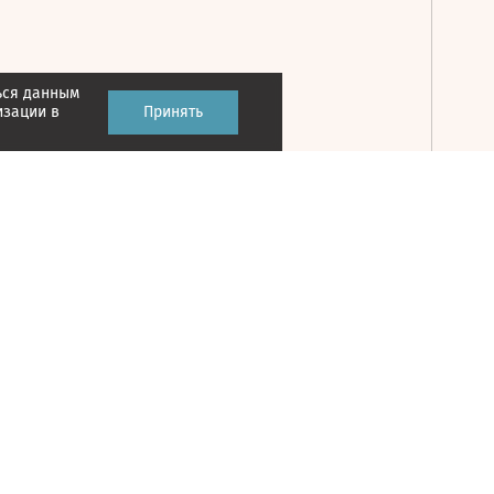
ься данным
Принять
изации в