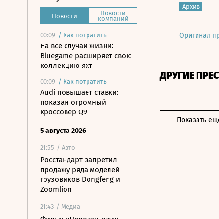
Архив
Новости
Новости
компаний
00:09
/
Как потратить
Оригинал п
На все случаи жизни:
Bluegame расширяет свою
коллекцию яхт
ДРУГИЕ ПРЕ
00:09
/
Как потратить
Audi повышает ставки:
показан огромный
кроссовер Q9
Показать ещ
5 августа 2026
21:55
/ Авто
Росстандарт запретил
продажу ряда моделей
грузовиков Dongfeng и
Zoomlion
21:43
/ Медиа