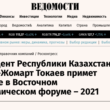
Финансы
Инвестиции
Технологии
Медиа
Недвижимость
ород
Ведомости&
Аналитика
Капитал
Страна
Промышле
а
Финансы
Инвестиции
Технологии
Медиа
Недвижимос
RGBI
115,37
+0,43%
↑
RGBITR
776,27
+0,44%
↑
GMKN
127,7
+1,75%
↑
CN
ивном рынке: меры, динамика, прогнозы
Выбор редакции
Выбо
правочник компаний
/ Росконгресс
ент Республики Казахста
Жомарт Токаев примет
е в Восточном
ическом форуме – 2021