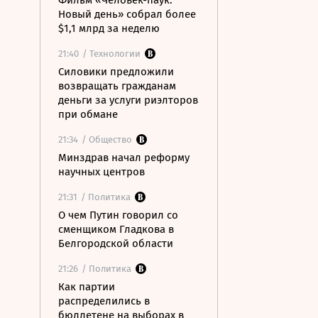
Фильм «Человек-паук:
Новый день» собрал более
$1,1 млрд за неделю
21:40
/ Технологии
Силовики предложили
возвращать гражданам
деньги за услуги риэлторов
при обмане
21:34
/ Общество
Минздрав начал реформу
научных центров
21:31
/ Политика
О чем Путин говорил со
сменщиком Гладкова в
Белгородской области
21:26
/ Политика
Как партии
распределились в
бюллетене на выборах в