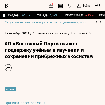
Войти
RGSS
0,209
+1,85%
↑
UTAR
9,19
+0,44%
↑
IMOEX
2 281,31
-0,2%
↓
RTSI
8
Ситуация на топливном рынке: меры, динамика, прогнозы
Выб
3 сентября 2021
/ Справочник компаний
/ Восточный Порт
АО «Восточный Порт» окажет
поддержку учёным в изучении и
сохранении прибрежных экосистем
Архив
Оригинал пресс-релиза