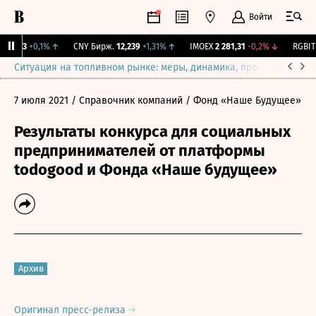
Войти
115,3
+0,1%
↑
CNY Бирж.
12,239
+1,31%
↑
IMOEX
2 281,31
-0,2%
↓
RGBITR
Ситуация на топливном рынке: меры, динамика, прогнозы
Выб
7 июля 2021
/ Справочник компаний
/ Фонд «Наше Будущее»
Результаты конкурса для социальных
предпринимателей от платформы
todogood и Фонда «Наше будущее»
Архив
Оригинал пресс-релиза