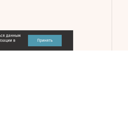
ься данным
Принять
изации в