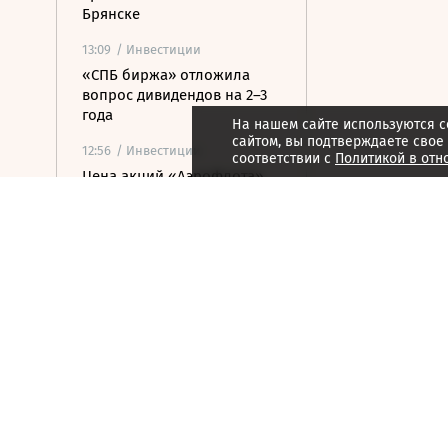
Брянске
13:09
/ Инвестиции
«СПБ биржа» отложила
вопрос дивидендов на 2–3
года
На нашем сайте используются c
сайтом, вы подтверждаете свое
12:56
/ Инвестиции
соответствии с
Политикой в отн
Цена акций «Аэрофлота»
на Мосбирже упала на 2%
12:55
/ Инвестиции
Цена акций АФК «Система»
на Мосбирже упала на 2%
12:50
/ Политика
Саудовская Аравия,
Пакистан и Турция создали
оборонный альянс
12:45
/ Политика
Верховный суд рассмотрит