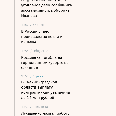
В суд Москвы поступило
уголовное дело сообщника
экс-замминистра обороны
Иванова
13:57
/ Бизнес
В России упало
производство водки и
коньяка
13:55
/ Общество
Россиянка погибла на
горнолыжном курорте во
Франции
13:53
/
Страна
В Калининградской
области выплату
контрактникам увеличили
до 2,5 млн рублей
13:43
/ Политика
Лукашенко назвал работу