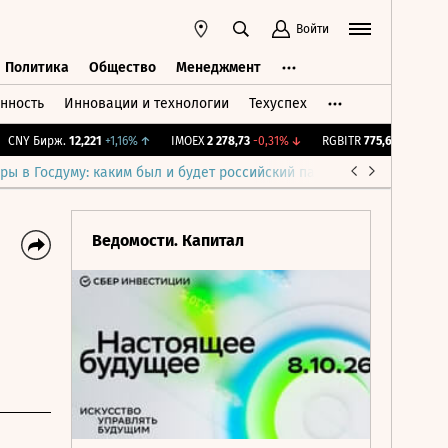
Войти
Политика
Общество
Менеджмент
нность
Инновации и технологии
Техуспех
ть
Политика
Общество
Менеджмент
NY Бирж.
12,221
+1,16%
↑
IMOEX
2 278,73
-0,31%
↓
RGBITR
775,62
-0,01%
↓
ры в Госдуму: каким был и будет российский парламент
Война н
Ведомости. Капитал