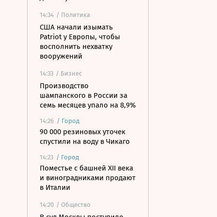
14:34
/ Политика
США начали изымать
Patriot у Европы, чтобы
восполнить нехватку
вооружений
14:33
/ Бизнес
Производство
шампанского в России за
семь месяцев упало на 8,9%
14:26
/
Город
90 000 резиновых уточек
спустили на воду в Чикаго
14:23
/
Город
Поместье с башней XII века
и виноградниками продают
в Италии
14:20
/ Общество