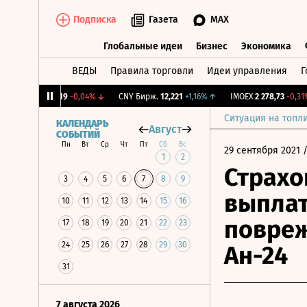
Подписка
Газета
MAX
Глобальные идеи
Бизнес
Экономика
ВЕДЫ
Правила торговли
Идеи управления
Г
Глобальные идеи
Бизнес
Экономик
RGBI
115,19
-0,04%
↓
CNY Бирж.
12,221
+1,16%
↑
IMOEX
2 278,73
-0,31%
↓
Ситуация на топл
КАЛЕНДАРЬ
Август
СОБЫТИЙ
Пн
Вт
Ср
Чт
Пт
Сб
Вс
29 сентября 2021
/
1
2
Страхо
3
4
5
6
7
8
9
выплат
10
11
12
13
14
15
16
повреж
17
18
19
20
21
22
23
24
25
26
27
28
29
30
Ан-24
31
7 августа 2026