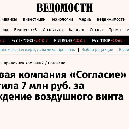
Финансы
Инвестиции
Технологии
Медиа
Недвижимость
ород
Ведомости&
Аналитика
Капитал
Страна
Промышле
а
Финансы
Инвестиции
Технологии
Медиа
Недвижимос
RGBITR
775,62
-0,01%
↓
RTSI
873,65
-1,23%
↓
RGBI
115,19
-0,04%
↓
C
ивном рынке: меры, динамика, прогнозы
Выбор редакции
Выбо
 Справочник компаний
/ Согласие
вая компания «Согласие»
ила 7 млн руб. за
дение воздушного винта