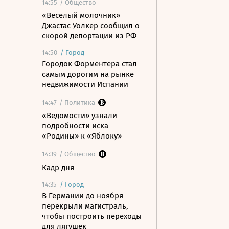
14:55
/ Общество
«Веселый молочник»
Джастас Уолкер сообщил о
скорой депортации из РФ
14:50
/
Город
Городок Форментера стал
самым дорогим на рынке
недвижимости Испании
14:47
/ Политика
«Ведомости» узнали
подробности иска
«Родины» к «Яблоку»
14:39
/ Общество
Кадр дня
14:35
/
Город
В Германии до ноября
перекрыли магистраль,
чтобы построить переходы
для лягушек