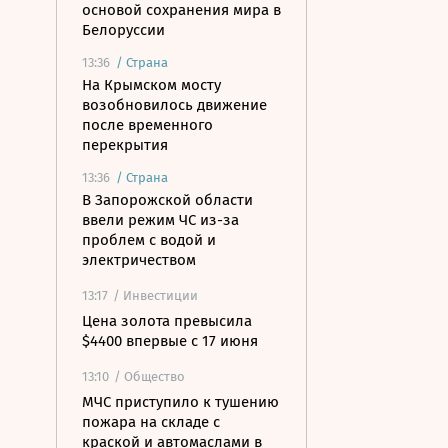
основой сохранения мира в
Белоруссии
13:36
/
Страна
На Крымском мосту
возобновилось движение
после временного
перекрытия
13:36
/
Страна
В Запорожской области
ввели режим ЧС из-за
проблем с водой и
электричеством
13:17
/ Инвестиции
Цена золота превысила
$4400 впервые с 17 июня
13:10
/ Общество
МЧС приступило к тушению
пожара на складе с
краской и автомаслами в