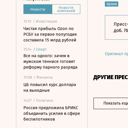
Архив
Новости
Новости
компаний
15:15
/ Инвестиции
Пресс-
Чистая прибыль Ozon по
доб. 7
РСБУ за первое полугодие
составила 15 млрд рублей
15:14
/
Спорт
Оригинал п
Все на одного: зачем в
мужском теннисе готовят
реформу парного разряда
ДРУГИЕ ПРЕ
15:08
/ Финансы
ЦБ повысил курс доллара
на выходные
14:57
/ Политика
Показать ещ
Россия предложила БРИКС
объединить усилия в сфере
беспилотников