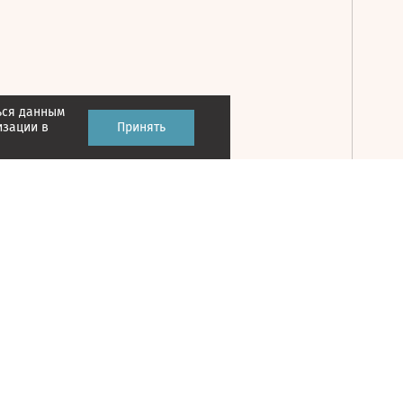
ься данным
Принять
изации в