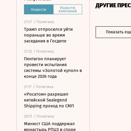
ДРУГИЕ ПРЕ
Новости
Новости
компаний
21:57
/ Политика
Трамп отпросился уйти
Показать ещ
пораньше во время
заседания в Госдепе
21:32
/ Политика
Пентагон планирует
провести испытания
системы «Золотой купол» в
конце 2026 года
21:17
/ Политика
«Росатом» разрешил
китайской Sealegend
Shipping проход по СМП
20:51
/ Политика
Минюст США поддержал
монастырь РПЦЗ в споре