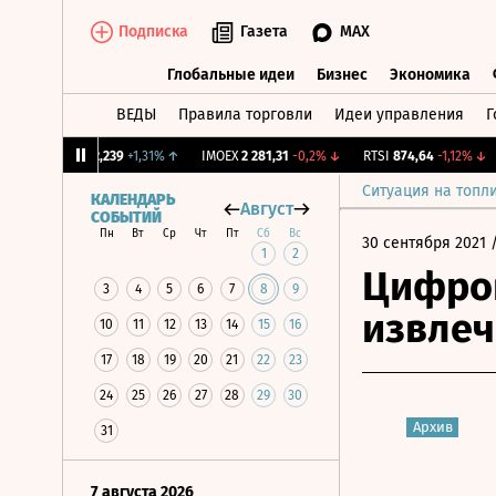
Подписка
Газета
MAX
Глобальные идеи
Бизнес
Экономика
ВЕДЫ
Правила торговли
Идеи управления
Г
Глобальные идеи
Бизнес
Экономик
CNY Бирж.
12,239
+1,31%
↑
IMOEX
2 281,31
-0,2%
↓
RTSI
874,64
-1,12%
↓
R
Ситуация на топл
КАЛЕНДАРЬ
Август
СОБЫТИЙ
Пн
Вт
Ср
Чт
Пт
Сб
Вс
30 сентября 2021
/
1
2
Цифров
3
4
5
6
7
8
9
извлеч
10
11
12
13
14
15
16
17
18
19
20
21
22
23
24
25
26
27
28
29
30
Архив
31
7 августа 2026