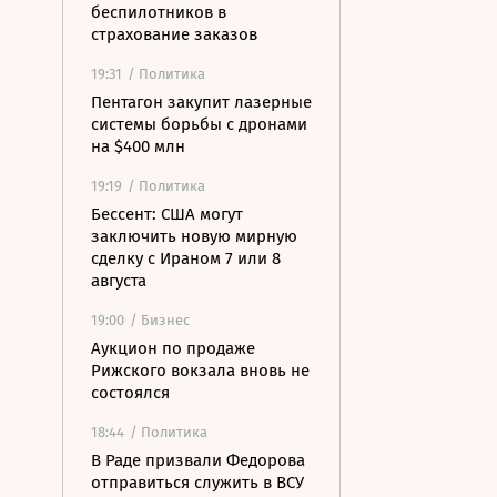
беспилотников в
страхование заказов
19:31
/ Политика
Пентагон закупит лазерные
системы борьбы с дронами
на $400 млн
19:19
/ Политика
Бессент: США могут
заключить новую мирную
сделку с Ираном 7 или 8
августа
19:00
/ Бизнес
Аукцион по продаже
Рижского вокзала вновь не
состоялся
18:44
/ Политика
В Раде призвали Федорова
отправиться служить в ВСУ