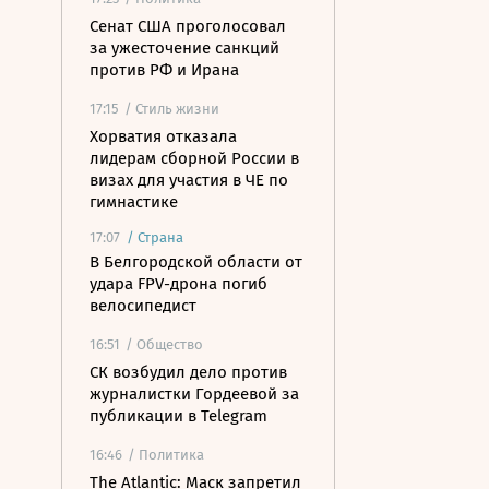
Сенат США проголосовал
за ужесточение санкций
против РФ и Ирана
17:15
/ Стиль жизни
Хорватия отказала
лидерам сборной России в
визах для участия в ЧЕ по
гимнастике
17:07
/
Страна
В Белгородской области от
удара FPV-дрона погиб
велосипедист
16:51
/ Общество
СК возбудил дело против
журналистки Гордеевой за
публикации в Telegram
16:46
/ Политика
The Atlantic: Маск запретил