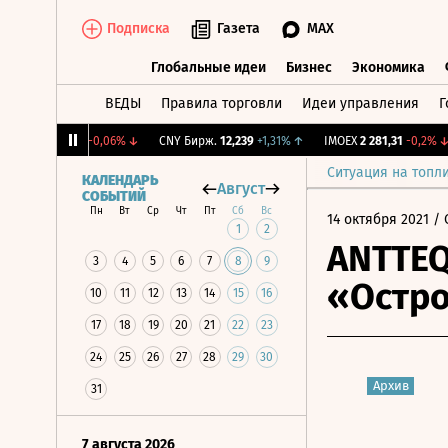
Подписка
Газета
MAX
Глобальные идеи
Бизнес
Экономика
ВЕДЫ
Правила торговли
Идеи управления
Г
Глобальные идеи
Бизнес
Экономик
RGBI
115,17
-0,06%
↓
CNY Бирж.
12,239
+1,31%
↑
IMOEX
2 281,31
-0,2%
↓
Ситуация на топл
КАЛЕНДАРЬ
Август
СОБЫТИЙ
Пн
Вт
Ср
Чт
Пт
Сб
Вс
14 октября 2021
/ 
1
2
ANTTEQ
3
4
5
6
7
8
9
«Остр
10
11
12
13
14
15
16
17
18
19
20
21
22
23
24
25
26
27
28
29
30
Архив
31
7 августа 2026