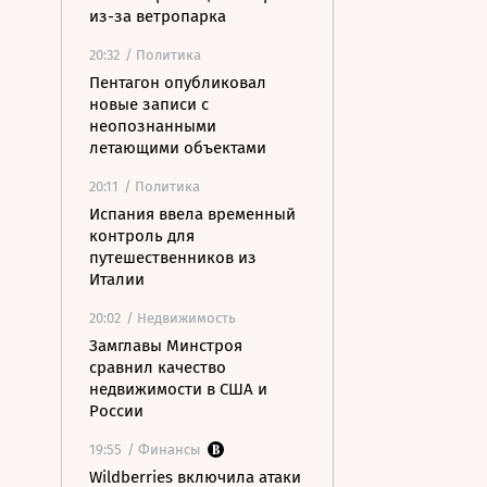
из-за ветропарка
20:32
/ Политика
Пентагон опубликовал
новые записи с
неопознанными
летающими объектами
20:11
/ Политика
Испания ввела временный
контроль для
путешественников из
Италии
20:02
/ Недвижимость
Замглавы Минстроя
сравнил качество
недвижимости в США и
России
19:55
/ Финансы
Wildberries включила атаки