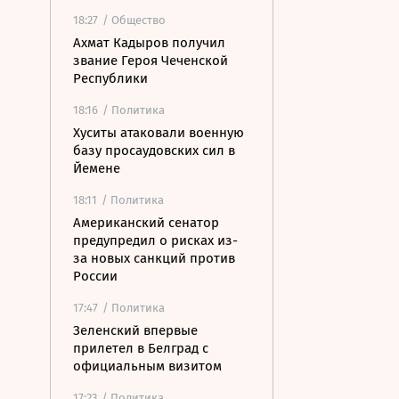
18:27
/ Общество
Ахмат Кадыров получил
звание Героя Чеченской
Республики
18:16
/ Политика
Хуситы атаковали военную
базу просаудовских сил в
Йемене
18:11
/ Политика
Американский сенатор
предупредил о рисках из-
за новых санкций против
России
17:47
/ Политика
Зеленский впервые
прилетел в Белград с
официальным визитом
17:23
/ Политика