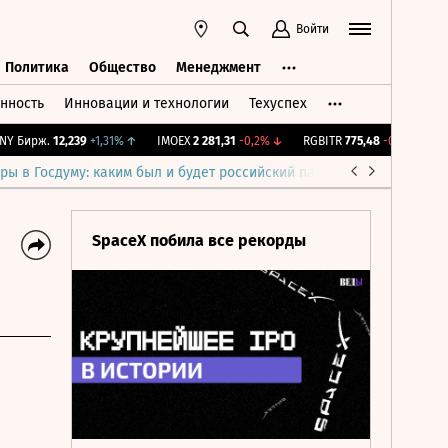
Войти
Политика
Общество
Менеджмент
нность
Инновации и технологии
Техуспех
ть
Политика
Общество
Менеджмент
Бирж.
12,239
+1,31%
↑
IMOEX
2 281,31
-0,2%
↓
RGBITR
775,48
-0,03%
↓
RT
ры в Госдуму: каким был и будет российский парламент
Война н
SpaceX побила все рекорды