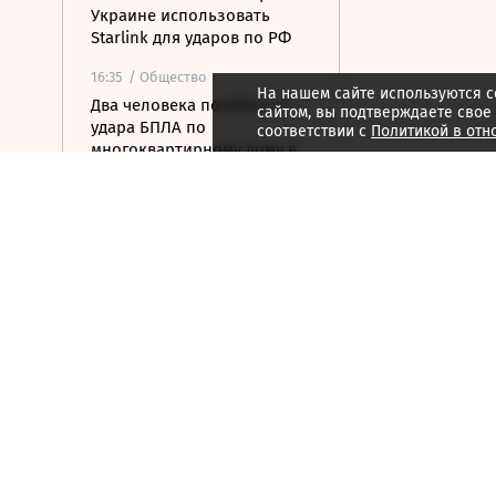
Украине использовать
Starlink для ударов по РФ
16:35
/ Общество
На нашем сайте используются c
Два человека погибли от
сайтом, вы подтверждаете свое
удара БПЛА по
соответствии с
Политикой в отн
многоквартирному дому в
Керчи
16:32
/ Бизнес
Сбор тепличных овощей в
РФ вырос на 3,5% до 1 млн
тонн
16:23
/ Политика
Суд США остановил проект
строительства бального
зала в Белом доме
16:11
/ Политика
СМИ: Иран хочет отмены
санкций США в обмен на