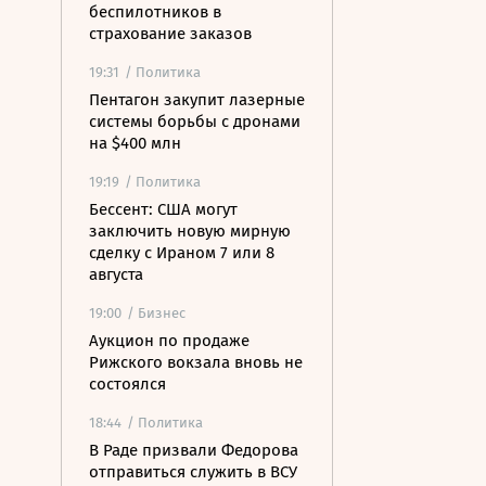
беспилотников в
страхование заказов
19:31
/ Политика
Пентагон закупит лазерные
системы борьбы с дронами
на $400 млн
19:19
/ Политика
Бессент: США могут
заключить новую мирную
сделку с Ираном 7 или 8
августа
19:00
/ Бизнес
Аукцион по продаже
Рижского вокзала вновь не
состоялся
18:44
/ Политика
В Раде призвали Федорова
отправиться служить в ВСУ