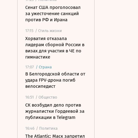
Сенат США проголосовал
за ужесточение санкций
против РФ и Ирана
17:15
/ Стиль жизни
Хорватия отказала
лидерам сборной России в
визах для участия в ЧЕ по
гимнастике
17:07
/
Страна
В Белгородской области от
удара FPV-дрона погиб
велосипедист
16:51
/ Общество
СК возбудил дело против
журналистки Гордеевой за
публикации в Telegram
16:46
/ Политика
The Atlantic: Маск запретил