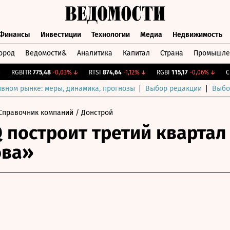
Финансы
Инвестиции
Технологии
Медиа
Недвижимость
ород
Ведомости&
Аналитика
Капитал
Страна
Промышле
а
Финансы
Инвестиции
Технологии
Медиа
Недвижимос
RGBITR
775,48
-0,03%
↓
RTSI
874,64
-1,12%
↓
RGBI
115,17
-0,06%
↓
CNY 
ивном рынке: меры, динамика, прогнозы
Выбор редакции
Выбо
Справочник компаний
/ Донстрой
 построит третий квартал
ова»