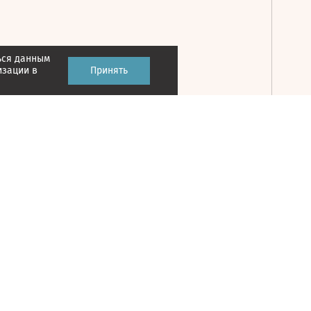
ься данным
Принять
изации в