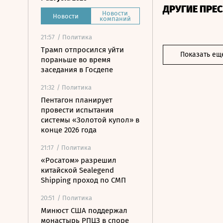
ДРУГИЕ ПРЕ
Новости
Новости
компаний
21:57
/ Политика
Трамп отпросился уйти
Показать ещ
пораньше во время
заседания в Госдепе
21:32
/ Политика
Пентагон планирует
провести испытания
системы «Золотой купол» в
конце 2026 года
21:17
/ Политика
«Росатом» разрешил
китайской Sealegend
Shipping проход по СМП
20:51
/ Политика
Минюст США поддержал
монастырь РПЦЗ в споре