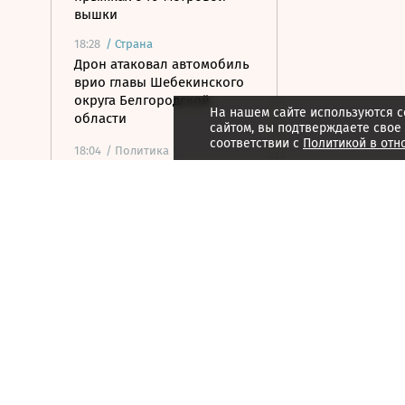
вышки
18:28
/
Страна
Дрон атаковал автомобиль
врио главы Шебекинского
округа Белгородской
На нашем сайте используются c
области
сайтом, вы подтверждаете свое
соответствии с
Политикой в отн
18:04
/ Политика
Путин поблагодарил 76-ю
дивизию ВДВ за боевую
работу
18:03
/ Политика
Средства ПВО в течение дня
сбили 281 беспилотник ВСУ
17:50
/ Общество
Первая в истории 500-
балльница ЕГЭ поступила в
МФТИ