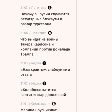
21:07
/ Политика
Почему в Грузии случаются
регулярные блэкауты в
разгар турсезона
21:06
/ Политика
Что выйдет из войны
Такера Карлсона и
компании против Дональда
Трампа
21:03
/ Медиа
«Нам кранты»: слабоумие и
отвага
21:02
/ Медиа
«Колобок»: катится-
вертится шар дрожжевой
21:01
/ Стиль жизни
Марина Брусникина: