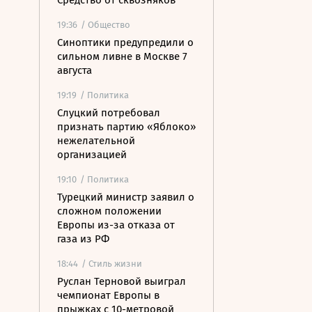
Средство от сквозняков
19:36
/ Общество
Синоптики предупредили о
сильном ливне в Москве 7
августа
19:19
/ Политика
Слуцкий потребовал
признать партию «Яблоко»
нежелательной
организацией
19:10
/ Политика
Турецкий министр заявил о
сложном положении
Европы из-за отказа от
газа из РФ
18:44
/ Стиль жизни
Руслан Терновой выиграл
чемпионат Европы в
прыжках с 10-метровой