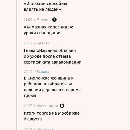
«Иллюзии способны
влиять на людей»
21:00
/ Мнения
«Алмазная колесница»:
уроки созерцания
20:52
/ Бизнес
Глава «Ижавиа» объявил
об уходе после отзыва
сертификата авиакомпании
20:46
/
Страна
В Смоленске женщина и
ребенок погибли из-за
падения деревьев во время
грозы
20:37
/ Инвестиции
Итоги торгов на Мосбирже
6 августа
20:33
/ Политика