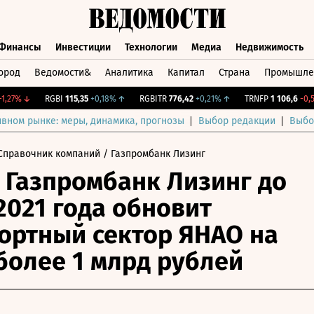
Финансы
Инвестиции
Технологии
Медиа
Недвижимость
ород
Ведомости&
Аналитика
Капитал
Страна
Промышле
а
Финансы
Инвестиции
Технологии
Медиа
Недвижимос
7%
↓
RGBI
115,35
+0,18%
↑
RGBITR
776,42
+0,21%
↑
TRNFP
1 106,6
-0,5%
ивном рынке: меры, динамика, прогнозы
Выбор редакции
Выбо
Справочник компаний
/ Газпромбанк Лизинг
 Газпромбанк Лизинг до
2021 года обновит
ортный сектор ЯНАО на
более 1 млрд рублей