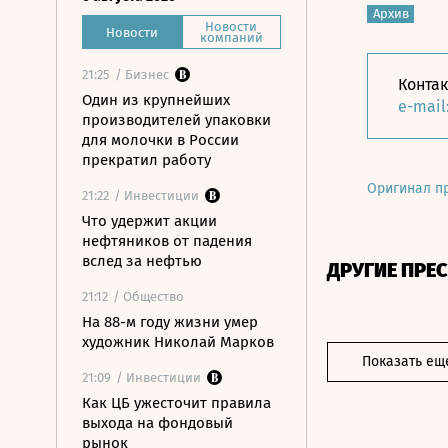
Архив
Новости
Новости
компаний
21:25
/ Бизнес
Конта
Один из крупнейших
e-mail
производителей упаковки
для молочки в России
прекратил работу
Оригинал п
21:22
/ Инвестиции
Что удержит акции
нефтяников от падения
вслед за нефтью
ДРУГИЕ ПРЕ
21:12
/ Общество
На 88-м году жизни умер
художник Николай Марков
Показать ещ
21:09
/ Инвестиции
Как ЦБ ужесточит правила
выхода на фондовый
рынок