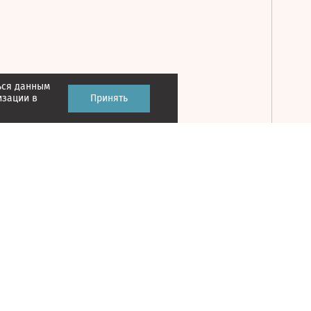
ься данным
Принять
изации в