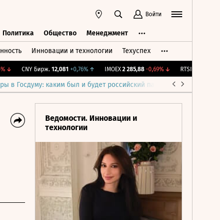
Войти
Политика
Общество
Менеджмент
нность
Инновации и технологии
Техуспех
ть
Политика
Общество
Менеджмент
↓
CNY Бирж.
12,081
+0,76%
↑
IMOEX
2 285,88
-0,69%
↓
RTSI
884,56
-1,27%
ры в Госдуму: каким был и будет российский парламент
Война н
Ведомости. Инновации и
технологии