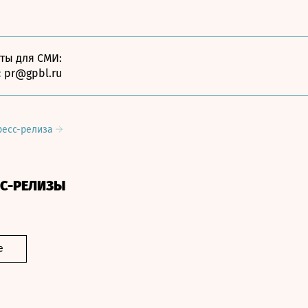
кты для СМИ:
:
pr@gpbl.ru
ресс-релиза
СС-РЕЛИЗЫ
е