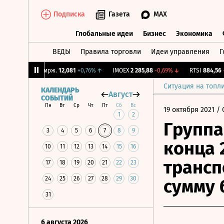
Подписка
Газета
MAX
Глобальные идеи
Бизнес
Экономика
ВЕДЫ
Правила торговли
Идеи управления
Г
Глобальные идеи
Бизнес
Экономик
%
↓
CNY Бирж.
12,081
+0,76%
↑
IMOEX
2 285,88
-0,69%
↓
RTSI
884,56
-1,2
Ситуация на топл
КАЛЕНДАРЬ
Август
СОБЫТИЙ
Пн
Вт
Ср
Чт
Пт
Сб
Вс
19 октября 2021
/ 
1
2
Группа
3
4
5
6
7
8
9
конца 
10
11
12
13
14
15
16
трансп
17
18
19
20
21
22
23
24
25
26
27
28
29
30
сумму 
31
6 августа 2026