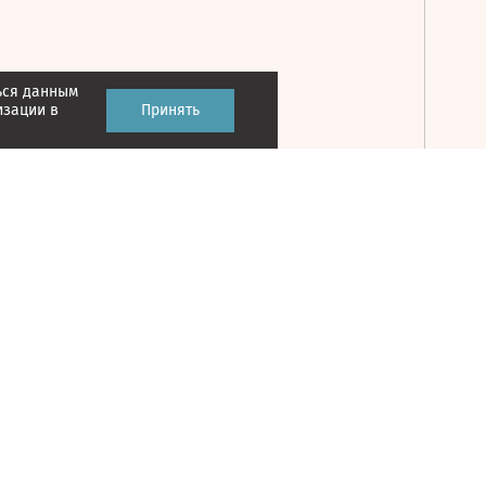
ься данным
Принять
изации в