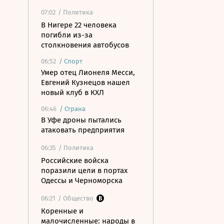
07:02
/ Политика
В Нигере 22 человека
погибли из-за
столкновения автобусов
06:52
/
Спорт
Умер отец Лионеля Месси,
Евгений Кузнецов нашел
новый клуб в КХЛ
06:46
/
Страна
В Уфе дроны пытались
атаковать предприятия
06:35
/ Политика
Российские войска
поразили цели в портах
Одессы и Черноморска
06:21
/ Общество
Коренные и
малочисленные: народы в