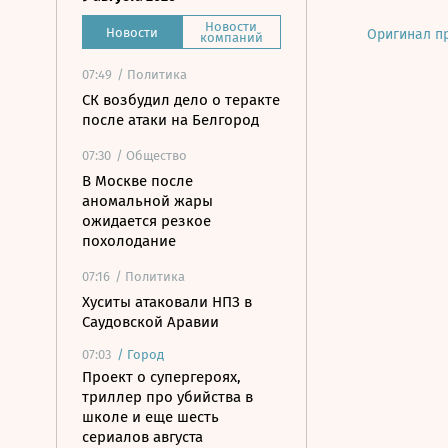
Новости
Новости
Оригинал п
компаний
07:49
/ Политика
СК возбудил дело о теракте
после атаки на Белгород
07:30
/ Общество
В Москве после
аномальной жары
ожидается резкое
похолодание
07:16
/ Политика
Хуситы атаковали НПЗ в
Саудовской Аравии
07:03
/
Город
Проект о супергероях,
триллер про убийства в
школе и еще шесть
сериалов августа