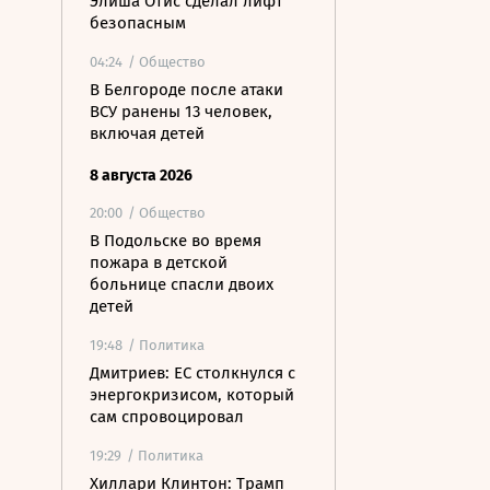
Элиша Отис сделал лифт
безопасным
04:24
/ Общество
В Белгороде после атаки
ВСУ ранены 13 человек,
включая детей
8 августа 2026
20:00
/ Общество
В Подольске во время
пожара в детской
больнице спасли двоих
детей
19:48
/ Политика
Дмитриев: ЕС столкнулся с
энергокризисом, который
сам спровоцировал
19:29
/ Политика
Хиллари Клинтон: Трамп