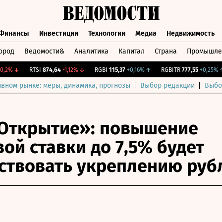
Финансы
Инвестиции
Технологии
Медиа
Недвижимость
ород
Ведомости&
Аналитика
Капитал
Страна
Промышле
а
Финансы
Инвестиции
Технологии
Медиа
Недвижимос
%
↓
RTSI
874,64
-1,12%
↓
RGBI
115,37
+0,16%
↑
RGBITR
777,55
+0,25%
↑
ивном рынке: меры, динамика, прогнозы
Выбор редакции
Выбо
Открытие»: повышение
ой ставки до 7,5% будет
ствовать укреплению руб