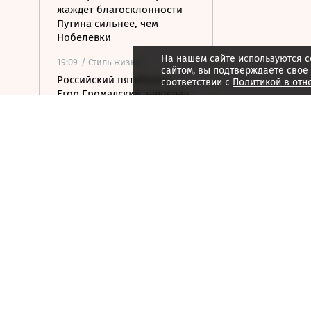
жаждет благосклонности
Путина сильнее, чем
Нобелевки
На нашем сайте используются c
19:09
/ Стиль жизни
сайтом, вы подтверждаете свое
Российский пятиборец
соответствии с
Политикой в отн
Егор Громадский завоевал
золото на ЧЕ
18:55
/ Политика
Глава МИД Турции сравнил
Мекканское соглашение о
защите с пятой статьей
НАТО
18:30
/ Политика
Анкара предложила
объявить мораторий на
военные действия в
Черном море
18:25
/ Бизнес