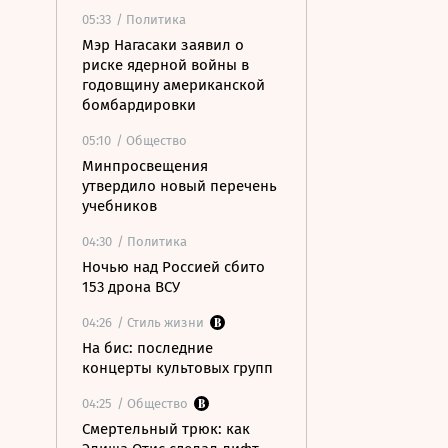
05:33
/ Политика
Мэр Нагасаки заявил о
риске ядерной войны в
годовщину американской
бомбардировки
05:10
/ Общество
Минпросвещения
утвердило новый перечень
учебников
04:30
/ Политика
Ночью над Россией сбито
153 дрона ВСУ
04:26
/ Стиль жизни
На бис: последние
концерты культовых групп
04:25
/ Общество
Смертельный трюк: как