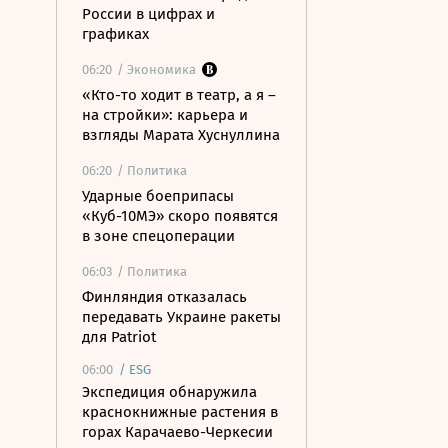
России в цифрах и
графиках
06:20
/ Экономика
«Кто-то ходит в театр, а я –
на стройки»: карьера и
взгляды Марата Хуснуллина
06:20
/ Политика
Ударные боеприпасы
«Куб-10МЭ» скоро появятся
в зоне спецоперации
06:03
/ Политика
Финляндия отказалась
передавать Украине ракеты
для Patriot
06:00
/
ESG
Экспедиция обнаружила
краснокнижные растения в
горах Карачаево-Черкесии