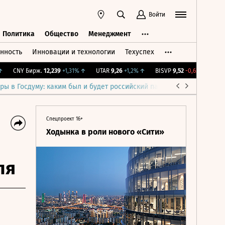
Войти
Политика
Общество
Менеджмент
нность
Инновации и технологии
Техуспех
ть
Политика
Общество
Менеджмент
CNY Бирж.
12,239
+1,31%
↑
UTAR
9,26
+1,2%
↑
BISVP
9,52
-0,63%
↓
IMOE
ры в Госдуму: каким был и будет российский парламент
Война н
Спецпроект 16+
Ходынка в роли нового «Сити»
ля