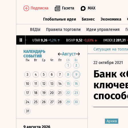
Подписка
Газета
MAX
Глобальные идеи
Бизнес
Экономика
ВЕДЫ
Правила торговли
Идеи управления
Г
Глобальные идеи
Бизнес
Экономик
,239
+1,31%
↑
UTAR
9,26
+1,2%
↑
BISVP
9,52
-0,63%
↓
IMOEX
2 281,31
-0,2
Ситуация на топл
КАЛЕНДАРЬ
Август
СОБЫТИЙ
Пн
Вт
Ср
Чт
Пт
Сб
Вс
22 октября 2021
1
2
Банк «
3
4
5
6
7
8
9
ключев
10
11
12
13
14
15
16
способ
17
18
19
20
21
22
23
24
25
26
27
28
29
30
31
Архив
9 августа 2026