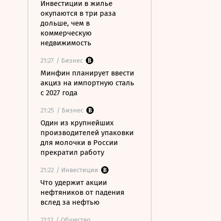
Инвестиции в жилье
окупаются в три раза
дольше, чем в
коммерческую
недвижимость
21:27
/ Бизнес
Минфин планирует ввести
акциз на импортную сталь
с 2027 года
21:25
/ Бизнес
Один из крупнейших
производителей упаковки
для молочки в России
прекратил работу
21:22
/ Инвестиции
Что удержит акции
нефтяников от падения
вслед за нефтью
21:12
/ Общество