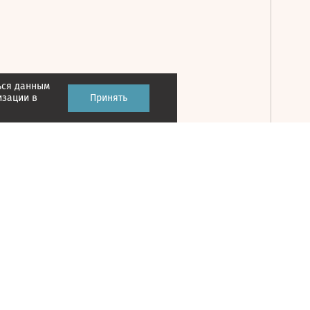
ься данным
Принять
изации в