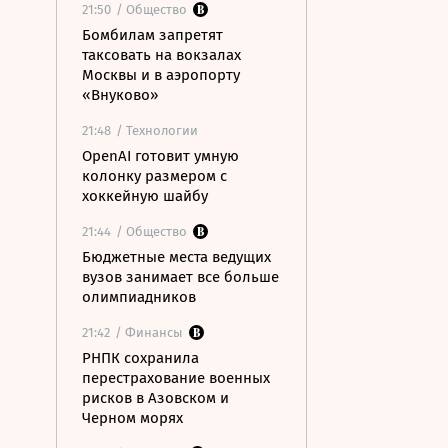
21:50
/ Общество
Бомбилам запретят
таксовать на вокзалах
Москвы и в аэропорту
«Внуково»
21:48
/ Технологии
OpenAI готовит умную
колонку размером с
хоккейную шайбу
21:44
/ Общество
Бюджетные места ведущих
вузов занимает все больше
олимпиадников
21:42
/ Финансы
РНПК сохранила
перестрахование военных
рисков в Азовском и
Черном морях