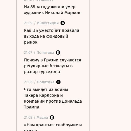
На 88-м году жизни умер
художник Николай Марков
21:09
/ Инвестиции
Как ЦБ ужесточит правила
выхода на фондовый
рынок
21:07
/ Политика
Почему в Грузии случаются
регулярные блэкауты в
разгар турсезона
21:06
/ Политика
Что выйдет из войны
Такера Карлсона и
компании против Дональда
Трампа
21:03
/ Медиа
«Нам кранты»: слабоумие и
отвага