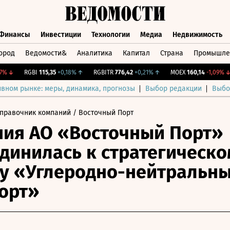
Финансы
Инвестиции
Технологии
Медиа
Недвижимость
ород
Ведомости&
Аналитика
Капитал
Страна
Промышле
а
Финансы
Инвестиции
Технологии
Медиа
Недвижимос
↓
RGBI
115,35
+0,18%
↑
RGBITR
776,42
+0,21%
↑
MOEX
160,14
-1,09%
↓
ивном рынке: меры, динамика, прогнозы
Выбор редакции
Выбо
правочник компаний
/ Восточный Порт
ия АО «Восточный Порт»
динилась к стратегическо
у «Углеродно-нейтральн
орт»