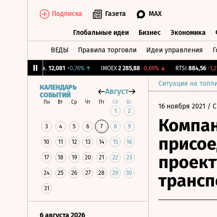
Подписка
Газета
MAX
Глобальные идеи
Бизнес
Экономика
ВЕДЫ
Правила торговли
Идеи управления
Г
Глобальные идеи
Бизнес
Экономик
CNY Бирж.
12,081
+0,76%
↑
IMOEX
2 285,88
-0,69%
↓
RTSI
884,56
-1,27%
Ситуация на топл
КАЛЕНДАРЬ
Август
СОБЫТИЙ
Пн
Вт
Ср
Чт
Пт
Сб
Вс
16 ноября 2021
/ С
1
2
Компан
3
4
5
6
7
8
9
присое
10
11
12
13
14
15
16
проект
17
18
19
20
21
22
23
24
25
26
27
28
29
30
трансп
31
6 августа 2026