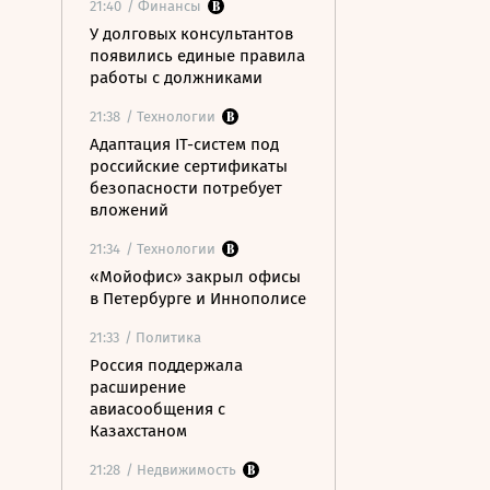
21:40
/ Финансы
У долговых консультантов
появились единые правила
работы с должниками
21:38
/ Технологии
Адаптация IT-систем под
российские сертификаты
безопасности потребует
вложений
21:34
/ Технологии
«Мойофис» закрыл офисы
в Петербурге и Иннополисе
21:33
/ Политика
Россия поддержала
расширение
авиасообщения с
Казахстаном
21:28
/ Недвижимость