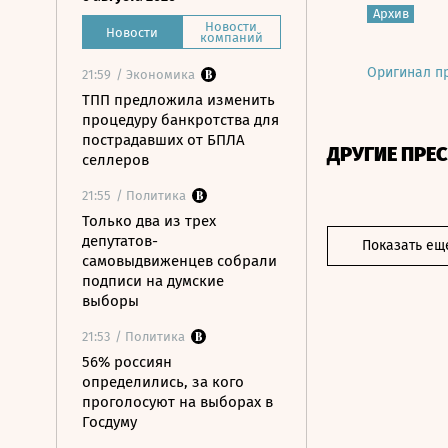
Архив
Новости
Новости
компаний
Оригинал п
21:59
/ Экономика
ТПП предложила изменить
процедуру банкротства для
пострадавших от БПЛА
ДРУГИЕ ПРЕ
селлеров
21:55
/ Политика
Только два из трех
депутатов-
Показать ещ
самовыдвиженцев собрали
подписи на думские
выборы
21:53
/ Политика
56% россиян
определились, за кого
проголосуют на выборах в
Госдуму