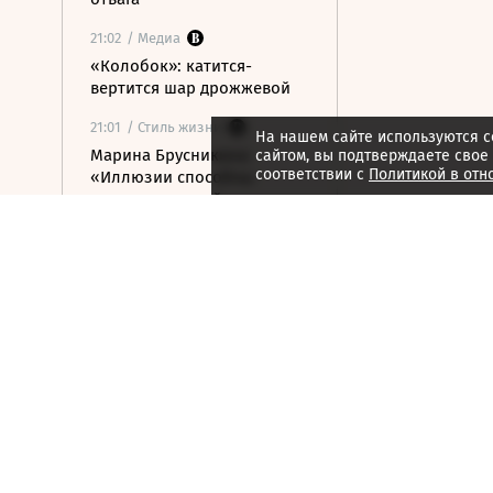
21:02
/ Медиа
«Колобок»: катится-
вертится шар дрожжевой
21:01
/ Стиль жизни
На нашем сайте используются c
Марина Брусникина:
сайтом, вы подтверждаете свое
соответствии с
Политикой в отн
«Иллюзии способны
влиять на людей»
21:00
/ Мнения
«Алмазная колесница»:
уроки созерцания
20:52
/ Бизнес
Глава «Ижавиа» объявил
об уходе после отзыва
сертификата авиакомпании
20:46
/
Страна
В Смоленске женщина и
ребенок погибли из-за