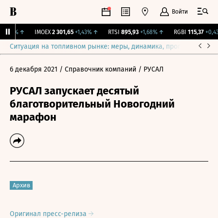
Войти
0,33%
↑
IMOEX
2 301,65
+1,43%
↑
RTSI
895,93
+1,68%
↑
RGBI
115,37
+0,43
Ситуация на топливном рынке: меры, динамика, прогнозы
Выб
6 декабря 2021
/ Справочник компаний
/ РУСАЛ
РУСАЛ запускает десятый
благотворительный Новогодний
марафон
Архив
Оригинал пресс-релиза