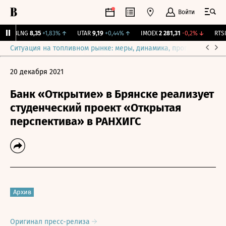
Войти
BLNG
8,35
+1,83%
↑
UTAR
9,19
+0,44%
↑
IMOEX
2 281,31
-0,2%
↓
RTSI
Ситуация на топливном рынке: меры, динамика, прогнозы
Выб
20 декабря 2021
Банк «Открытие» в Брянске реализует
студенческий проект «Открытая
перспектива» в РАНХИГС
Архив
Оригинал пресс-релиза