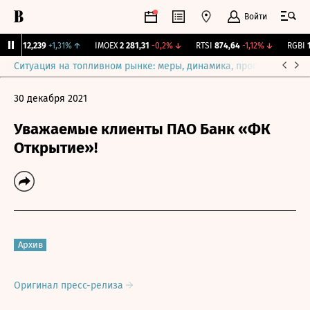
Войти
ирж.
12,239
+1,31%
↑
IMOEX
2 281,31
-0,2%
↓
RTSI
874,64
-1,12%
↓
RGBI
11
Ситуация на топливном рынке: меры, динамика, прогнозы
Выб
30 декабря 2021
Уважаемые клиенты ПАО Банк «ФК
Открытие»!
Архив
Оригинал пресс-релиза