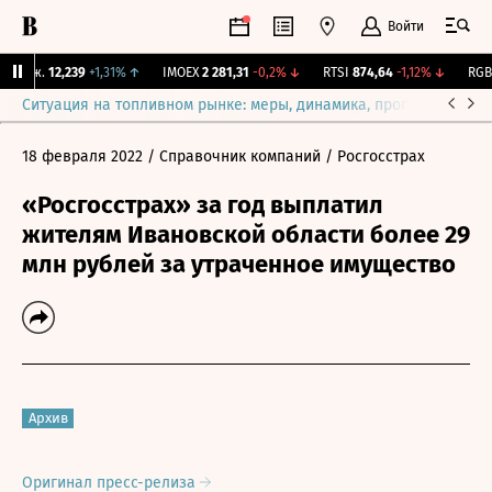
Войти
Бирж.
12,239
+1,31%
↑
IMOEX
2 281,31
-0,2%
↓
RTSI
874,64
-1,12%
↓
RGBI
Ситуация на топливном рынке: меры, динамика, прогнозы
Выб
18 февраля 2022
/ Справочник компаний
/ Росгосстрах
«Росгосстрах» за год выплатил
жителям Ивановской области более 29
млн рублей за утраченное имущество
Архив
Оригинал пресс-релиза