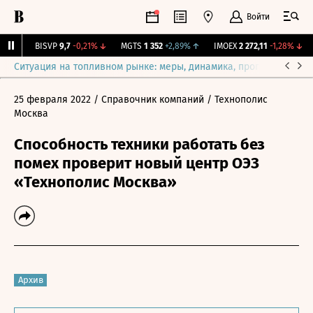
Войти
6%
↑
BISVP
9,7
-0,21%
↓
MGTS
1 352
+2,89%
↑
IMOEX
2 272,11
-1,28%
↓
Ситуация на топливном рынке: меры, динамика, прогнозы
Выб
25 февраля 2022
/ Справочник компаний
/ Технополис
Москва
Способность техники работать без
помех проверит новый центр ОЭЗ
«Технополис Москва»
Архив