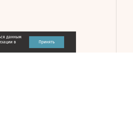
ься данным
Принять
изации в