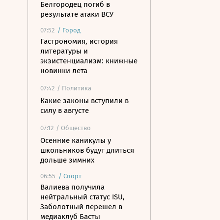
Белгородец погиб в
результате атаки ВСУ
07:52
/
Город
Гастрономия, история
литературы и
экзистенциализм: книжные
новинки лета
07:42
/ Политика
Какие законы вступили в
силу в августе
07:12
/ Общество
Осенние каникулы у
школьников будут длиться
дольше зимних
06:55
/
Спорт
Валиева получила
нейтральный статус ISU,
Заболотный перешел в
медиаклуб Басты