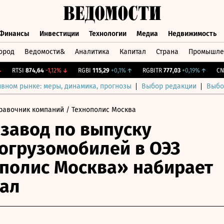
Финансы
Инвестиции
Технологии
Медиа
Недвижимость
ород
Ведомости&
Аналитика
Капитал
Страна
Промышле
а
Финансы
Инвестиции
Технологии
Медиа
Недвижимос
RTSI
874,64
-1,12%
↓
RGBI
115,29
+0,1%
↑
RGBITR
777,03
+0,19%
↑
CNY Б
ивном рынке: меры, динамика, прогнозы
Выбор редакции
Выбо
равочник компаний
/ Технополис Москва
завод по выпуску
огрузомобилей в ОЭЗ
полис Москва» набирает
ал