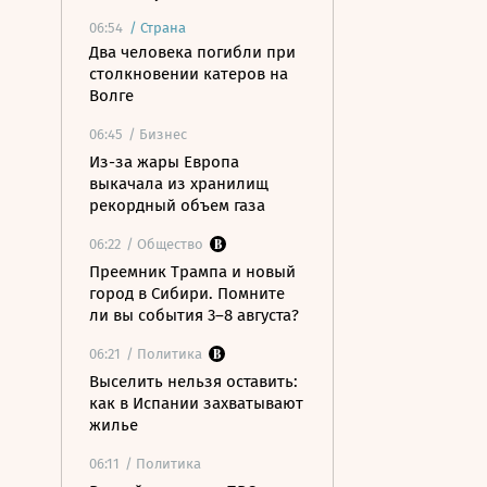
06:54
/
Страна
Два человека погибли при
столкновении катеров на
Волге
06:45
/ Бизнес
Из-за жары Европа
выкачала из хранилищ
рекордный объем газа
06:22
/ Общество
Преемник Трампа и новый
город в Сибири. Помните
ли вы события 3–8 августа?
06:21
/ Политика
Выселить нельзя оставить:
как в Испании захватывают
жилье
06:11
/ Политика