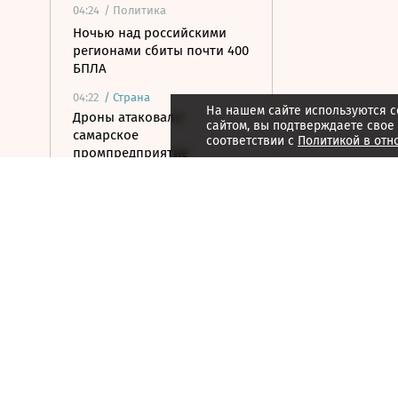
04:24
/ Политика
Ночью над российскими
регионами сбиты почти 400
БПЛА
04:22
/
Страна
На нашем сайте используются c
Дроны атаковали
сайтом, вы подтверждаете свое
самарское
соответствии с
Политикой в отн
промпредприятие
7 августа 2026
21:57
/ Политика
Трамп отпросился уйти
пораньше во время
заседания в госдепе
21:32
/ Политика
Пентагон планирует
провести испытания
системы «Золотой купол» в
конце 2026 года