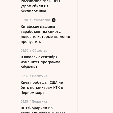
Российские силы ПВО
утром сбили 83
беспилотника
06:01
/ Технологии
Китайские машины
заработают на спирту:
новости, которые вы могли
пропустить
05:59
/ Общество
В школах с сентября
изменится программа
обучения
05:39
/ Политика
Киев пообещал США не
бить по танкерам КТК в
Черном море
05:15
/ Политика
ВС РФ ударили по