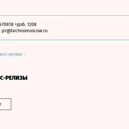
470818 +доб. 1208
:
pr@technomoscow.ru
ресс-релиза
СС-РЕЛИЗЫ
е