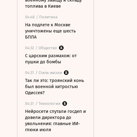
военному заводу и складу
топлива в Киеве
04:48
/ Политика
На подлете к Москве
уничтожены еще шесть
БПЛА
04:32
/ Общество
С царским размахом: от
пушки до бомбы
04:31
/ Стиль жизни
Так ли это: троянский конь
был военной хитростью
Одиссея?
04:31
/ Технологии
Нейросети спутали госдеп и
довели директора до
увольнения: главные ИИ-
глюки июля