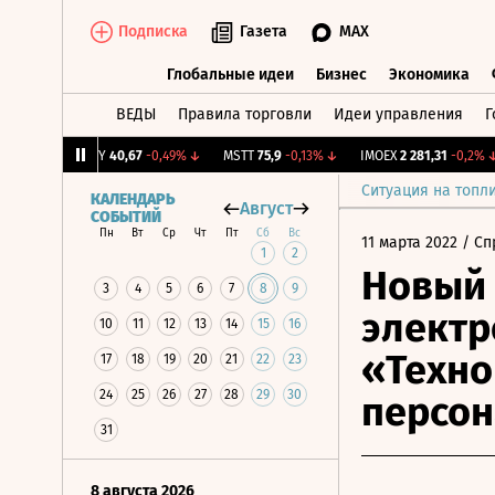
Подписка
Газета
MAX
Глобальные идеи
Бизнес
Экономика
ВЕДЫ
Правила торговли
Идеи управления
Г
Глобальные идеи
Бизнес
Экономик
31%
↑
OKEY
40,67
-0,49%
↓
MSTT
75,9
-0,13%
↓
IMOEX
2 281,31
-0,2%
↓
Ситуация на топл
КАЛЕНДАРЬ
Август
СОБЫТИЙ
Пн
Вт
Ср
Чт
Пт
Сб
Вс
11 марта 2022
/ Сп
1
2
Новый 
3
4
5
6
7
8
9
электр
10
11
12
13
14
15
16
«Техно
17
18
19
20
21
22
23
24
25
26
27
28
29
30
персон
31
8 августа 2026