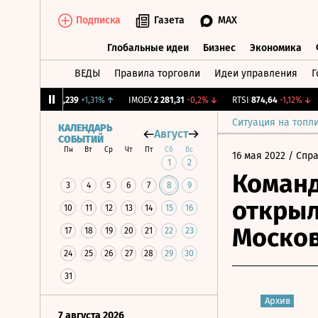
Подписка
Газета
MAX
Глобальные идеи
Бизнес
Экономика
ВЕДЫ
Правила торговли
Идеи управления
Г
Глобальные идеи
Бизнес
Экономик
CNY Бирж.
12,239
+1,31%
↑
IMOEX
2 281,31
-0,2%
↓
RTSI
874,64
-1,12%
↓
R
Ситуация на топл
КАЛЕНДАРЬ
Август
СОБЫТИЙ
Пн
Вт
Ср
Чт
Пт
Сб
Вс
16 мая 2022
/ Спр
1
2
Команд
3
4
5
6
7
8
9
открыл
10
11
12
13
14
15
16
Моско
17
18
19
20
21
22
23
24
25
26
27
28
29
30
31
Архив
7 августа 2026