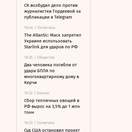
СК возбудил дело против
журналистки Гордеевой за
публикации в Telegram
16:46
/ Политика
The Atlantic: Маск запретил
Украине использовать
Starlink для ударов по РФ
16:35
/ Общество
Два человека погибли от
удара БПЛА по
многоквартирному дому в
Керчи
16:32
/ Бизнес
Сбор тепличных овощей в
РФ вырос на 3,5% до 1 млн
тонн
16:23
/ Политика
Суд США остановил проект