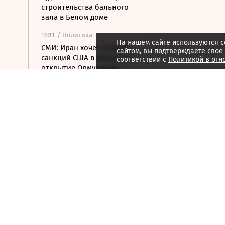
строительства бального
зала в Белом доме
16:11
/ Политика
На нашем сайте используются c
СМИ: Иран хочет отмены
сайтом, вы подтверждаете свое
санкций США в обмен на
соответствии с
Политикой в отн
открытие Ормузского
пролива
16:04
/ Политика
Транспортный коллапс
парализовал сухопутные
границы Украины
15:59
/ Бизнес
Власти Удмуртии хотят
вернуть сертификат
эксплуатанта «Ижавиа» к
ноябрю
15:57
/ Политика
Посольство РФ назвало