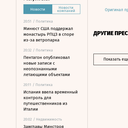
Новости
Новости
Оригинал п
компаний
20:51
/ Политика
Минюст США поддержал
ДРУГИЕ ПРЕ
монастырь РПЦЗ в споре
из-за ветропарка
20:32
/ Политика
Пентагон опубликовал
Показать ещ
новые записи с
неопознанными
летающими объектами
20:11
/ Политика
Испания ввела временный
контроль для
путешественников из
Италии
20:02
/ Недвижимость
Замглавы Минстроя