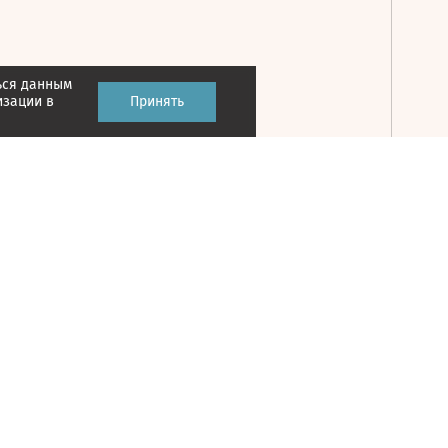
ься данным
Принять
изации в