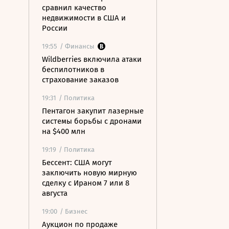
сравнил качество
недвижимости в США и
России
19:55
/ Финансы
Wildberries включила атаки
беспилотников в
страхование заказов
19:31
/ Политика
Пентагон закупит лазерные
системы борьбы с дронами
на $400 млн
19:19
/ Политика
Бессент: США могут
заключить новую мирную
сделку с Ираном 7 или 8
августа
19:00
/ Бизнес
Аукцион по продаже