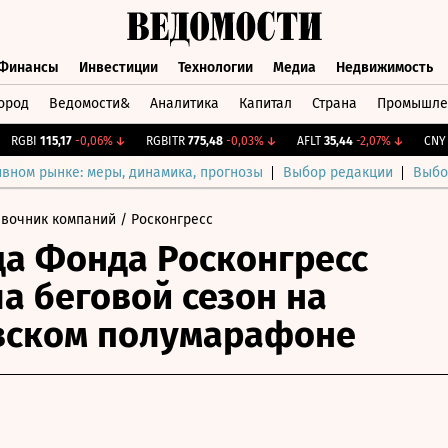
Финансы
Инвестиции
Технологии
Медиа
Недвижимость
ород
Ведомости&
Аналитика
Капитал
Страна
Промышле
а
Финансы
Инвестиции
Технологии
Медиа
Недвижимос
GBI
115,17
-0,06%
↓
RGBITR
775,48
-0,03%
↓
AFLT
35,44
-2,07%
↓
CNY Би
ивном рынке: меры, динамика, прогнозы
Выбор редакции
Выбо
авочник компаний
/ Росконгресс
а Фонда Росконгресс
а беговой сезон на
вском полумарафоне