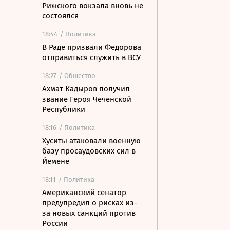
Рижского вокзала вновь не
состоялся
18:44
/ Политика
В Раде призвали Федорова
отправиться служить в ВСУ
18:27
/ Общество
Ахмат Кадыров получил
звание Героя Чеченской
Республики
18:16
/ Политика
Хуситы атаковали военную
базу просаудовских сил в
Йемене
18:11
/ Политика
Американский сенатор
предупредил о рисках из-
за новых санкций против
России