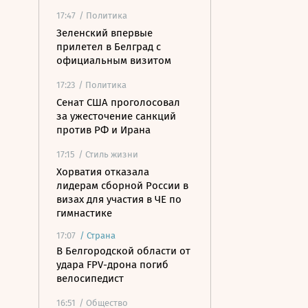
17:47
/ Политика
Зеленский впервые
прилетел в Белград с
официальным визитом
17:23
/ Политика
Сенат США проголосовал
за ужесточение санкций
против РФ и Ирана
17:15
/ Стиль жизни
Хорватия отказала
лидерам сборной России в
визах для участия в ЧЕ по
гимнастике
17:07
/
Страна
В Белгородской области от
удара FPV-дрона погиб
велосипедист
16:51
/ Общество