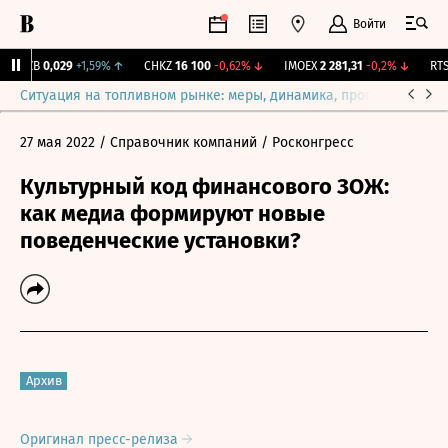
Войти
KUZB
0,029
+1,59%
↑
CHKZ
16 100
-0,62%
↓
IMOEX
2 281,31
-0,2%
↓
RTSI
Ситуация на топливном рынке: меры, динамика, прогнозы
Выб
27 мая 2022
/ Справочник компаний
/ Росконгресс
Культурный код финансового ЗОЖ:
как медиа формируют новые
поведенческие установки?
Архив
Оригинал пресс-релиза