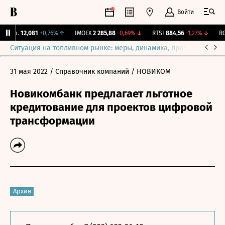
Войти
Бирж.
12,081
+0,76%
↑
IMOEX
2 285,88
-0,69%
↓
RTSI
884,56
-1,27%
↓
RGB
Ситуация на топливном рынке: меры, динамика, прогнозы
Выб
31 мая 2022
/ Справочник компаний
/ НОВИКОМ
Новикомбанк предлагает льготное
кредитование для проектов цифровой
трансформации
Архив