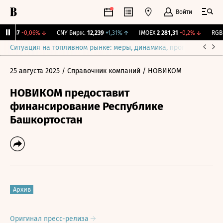
Войти
115,17
-0,06%
↓
CNY Бирж.
12,239
+1,31%
↑
IMOEX
2 281,31
-0,2%
↓
RGBIT
Ситуация на топливном рынке: меры, динамика, прогнозы
Выб
25 августа 2025
/ Справочник компаний
/ НОВИКОМ
НОВИКОМ предоставит
финансирование Республике
Башкортостан
Архив
Оригинал пресс-релиза