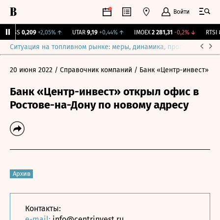
Войти
RGSS
0,209
+2,05%
↑
UTAR
9,19
+0,44%
↑
IMOEX
2 281,31
-0,2%
↓
RTSI
87
Ситуация на топливном рынке: меры, динамика, прогнозы
Выб
20 июня 2022
/ Справочник компаний
/ Банк «Центр-инвест»
Банк «Центр-инвест» открыл офис в
Ростове-на-Дону по новому адресу
Архив
Контакты:
e-mail:
info@centrinvest.ru