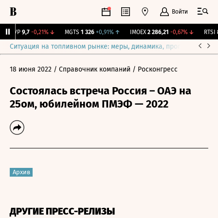
Войти
BISVP
9,7
-0,21%
↓
MGTS
1 326
+0,91%
↑
IMOEX
2 286,21
-0,67%
↓
RTSI
88
Ситуация на топливном рынке: меры, динамика, прогнозы
Выб
18 июня 2022
/ Справочник компаний
/ Росконгресс
Состоялась встреча Россия – ОАЭ на
25ом, юбилейном ПМЭФ — 2022
Архив
ДРУГИЕ ПРЕСС-РЕЛИЗЫ