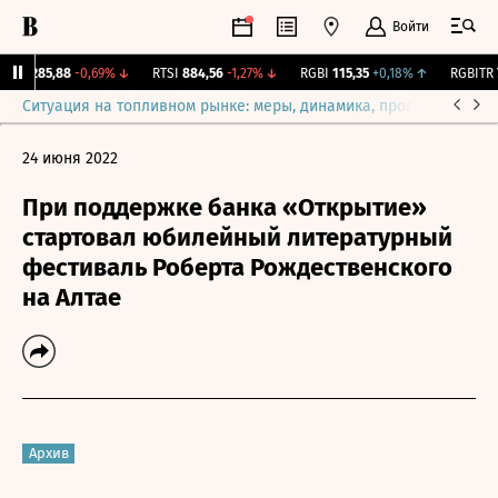
Войти
X
2 285,88
-0,69%
↓
RTSI
884,56
-1,27%
↓
RGBI
115,35
+0,18%
↑
RGBITR
7
Ситуация на топливном рынке: меры, динамика, прогнозы
Выб
24 июня 2022
При поддержке банка «Открытие»
стартовал юбилейный литературный
фестиваль Роберта Рождественского
на Алтае
Архив