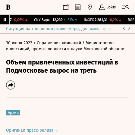
Войти
115,17
-0,06%
↓
CNY Бирж.
12,239
+1,31%
↑
IMOEX
2 281,31
-0,2%
↓
RGBIT
Ситуация на топливном рынке: меры, динамика, прогнозы
Выб
30 июня 2022
/ Справочник компаний
/ Министерство
инвестиций, промышленности и науки Московской области
Объем привлеченных инвестиций в
Подмосковье вырос на треть
Архив
Оригинал пресс-релиза