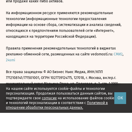
или продаже каких-либо активов.
На информационном ресурсе применяются рекомендательные
технологии (информационные технологии предоставления
информации на основе сбора, систематизации и анализа сведений,
относящихся к предпочтениям пользователей сети «Интернет»,
находящихся на территории Российской Федерации).
Правила применения рекомендательных технологий в виджетах
рекламно-обменной сети, размещенных на сайте vedomosti.ru:
СМИ2
,
24smi
Все права защищены © АО Бизнес Ньюс Медиа, ИНН/КПП
7712108141/771501001, ОГРН 1027739124775, 127018, г. Москва, вн.тер.г.
муниципальный округ Марьина Роща, ул. Полковая, д. 3, стр. 1 1999—
На нашем сайте используются cookie-файлы и технологии
2026
персонализации. Продолжая пользоваться данным сайтом, вы
ОК
подтверждаете свое
согласие
на использование файлов cookie
и технологий персонализации в соответствии с
Политикой в
отношении обработки персональных данных.