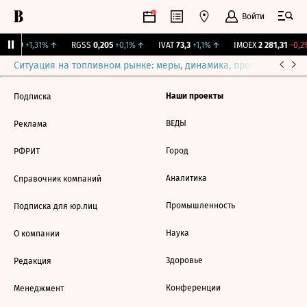
Войти
12,239
+1,31%
↑
RGSS
0,205
+0,1%
↑
IVAT
73,3
+1,1%
↑
IMOEX
2 281,31
-0,2
Ситуация на топливном рынке: меры, динамика, прогнозы
Выб
Наши проекты
Подписка
ВЕДЫ
Реклама
Город
РФРИТ
Аналитика
Справочник компаний
Промышленность
Подписка для юр.лиц
Наука
О компании
Здоровье
Редакция
Конференции
Менеджмент