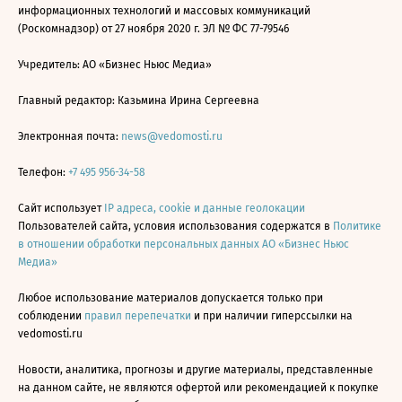
информационных технологий и массовых коммуникаций
(Роскомнадзор) от 27 ноября 2020 г. ЭЛ № ФС 77-79546
Учредитель: АО «Бизнес Ньюс Медиа»
Главный редактор: Казьмина Ирина Сергеевна
Электронная почта:
news@vedomosti.ru
Телефон:
+7 495 956-34-58
Сайт использует
IP адреса, cookie и данные геолокации
Пользователей сайта, условия использования содержатся в
Политике
в отношении обработки персональных данных АО «Бизнес Ньюс
Медиа»
Любое использование материалов допускается только при
соблюдении
правил перепечатки
и при наличии гиперссылки на
vedomosti.ru
Новости, аналитика, прогнозы и другие материалы, представленные
на данном сайте, не являются офертой или рекомендацией к покупке