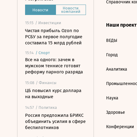
Справочник ко
Новости
Новости
компаний
15:15
/ Инвестиции
Наши проек
Чистая прибыль Ozon по
РСБУ за первое полугодие
ВЕДЫ
составила 15 млрд рублей
15:14
/
Спорт
Город
Все на одного: зачем в
мужском теннисе готовят
Аналитика
реформу парного разряда
15:08
/ Финансы
Промышленнос
ЦБ повысил курс доллара
на выходные
Наука
14:57
/ Политика
Здоровье
Россия предложила БРИКС
объединить усилия в сфере
Конференции
беспилотников