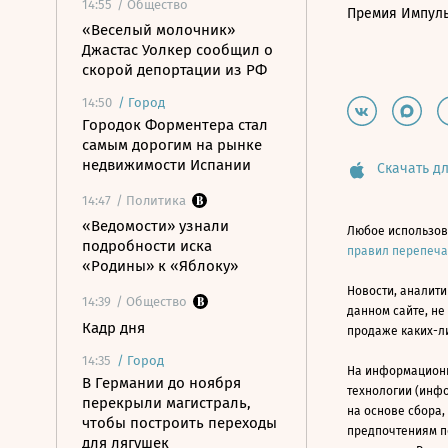
14:55
/ Общество
Премия Импул
«Веселый молочник»
Джастас Уолкер сообщил о
скорой депортации из РФ
14:50
/
Город
Городок Форментера стал
самым дорогим на рынке
недвижимости Испании
Скачать дл
14:47
/ Политика
«Ведомости» узнали
Любое использов
подробности иска
правил перепеч
«Родины» к «Яблоку»
Новости, аналити
14:39
/ Общество
данном сайте, не
Кадр дня
продаже каких-л
14:35
/
Город
На информацион
В Германии до ноября
технологии (инф
перекрыли магистраль,
на основе сбора,
чтобы построить переходы
предпочтениям п
для лягушек