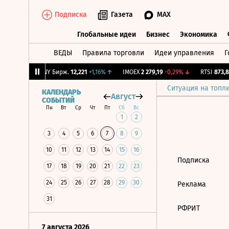
Подписка
Газета
MAX
Глобальные идеи
Бизнес
Экономика
ВЕДЫ
Правила торговли
Идеи управления
Г
Глобальные идеи
Бизнес
Экономик
-0,51%
↓
CNY Бирж.
12,221
+1,16%
↑
IMOEX
2 279,19
-0,29%
↓
RTSI
873,83
Ситуация на топл
КАЛЕНДАРЬ
Август
СОБЫТИЙ
Пн
Вт
Ср
Чт
Пт
Сб
Вс
1
2
3
4
5
6
7
8
9
10
11
12
13
14
15
16
Подписка
17
18
19
20
21
22
23
24
25
26
27
28
29
30
Реклама
31
РФРИТ
7 августа 2026