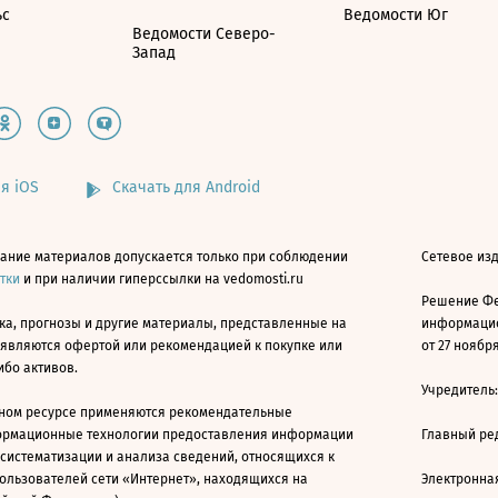
ьс
Ведомости Юг
Ведомости Северо-
Запад
я iOS
Скачать для Android
ание материалов допускается только при соблюдении
Сетевое изд
атки
и при наличии гиперссылки на vedomosti.ru
Решение Фе
ка, прогнозы и другие материалы, представленные на
информацио
 являются офертой или рекомендацией к покупке или
от 27 ноября
ибо активов.
Учредитель
ном ресурсе применяются рекомендательные
ормационные технологии предоставления информации
Главный ре
 систематизации и анализа сведений, относящихся к
ользователей сети «Интернет», находящихся на
Электронна