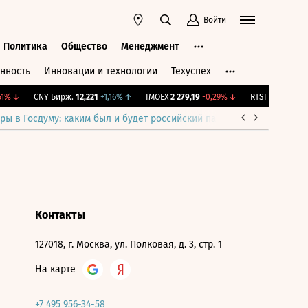
Войти
Политика
Общество
Менеджмент
нность
Инновации и технологии
Техуспех
ть
Политика
Общество
Менеджмент
1%
↓
CNY Бирж.
12,221
+1,16%
↑
IMOEX
2 279,19
-0,29%
↓
RTSI
873,83
-1,21
ры в Госдуму: каким был и будет российский парламент
Война н
Контакты
127018, г. Москва, ул. Полковая, д. 3, стр. 1
На карте
+7 495 956-34-58