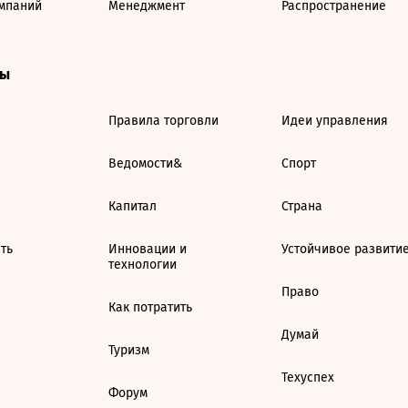
мпаний
Менеджмент
Распространение
ты
Правила торговли
Идеи управления
Ведомости&
Спорт
Капитал
Страна
ть
Инновации и
Устойчивое развити
технологии
Право
Как потратить
Думай
Туризм
Техуспех
Форум