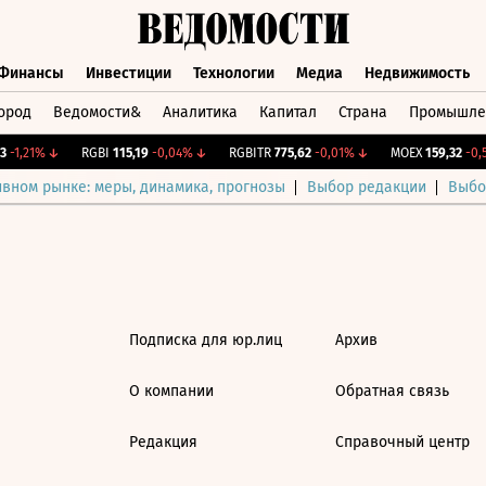
Финансы
Инвестиции
Технологии
Медиа
Недвижимость
ород
Ведомости&
Аналитика
Капитал
Страна
Промышле
а
Финансы
Инвестиции
Технологии
Медиа
Недвижимос
-1,21%
↓
RGBI
115,19
-0,04%
↓
RGBITR
775,62
-0,01%
↓
MOEX
159,32
-0,5
ивном рынке: меры, динамика, прогнозы
Выбор редакции
Выбо
Подписка для юр.лиц
Архив
О компании
Обратная связь
Редакция
Справочный центр