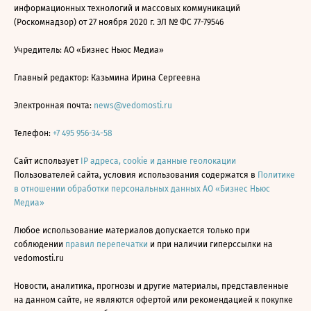
информационных технологий и массовых коммуникаций
(Роскомнадзор) от 27 ноября 2020 г. ЭЛ № ФС 77-79546
Учредитель: АО «Бизнес Ньюс Медиа»
Главный редактор: Казьмина Ирина Сергеевна
Электронная почта:
news@vedomosti.ru
Телефон:
+7 495 956-34-58
Сайт использует
IP адреса, cookie и данные геолокации
Пользователей сайта, условия использования содержатся в
Политике
в отношении обработки персональных данных АО «Бизнес Ньюс
Медиа»
Любое использование материалов допускается только при
соблюдении
правил перепечатки
и при наличии гиперссылки на
vedomosti.ru
Новости, аналитика, прогнозы и другие материалы, представленные
на данном сайте, не являются офертой или рекомендацией к покупке