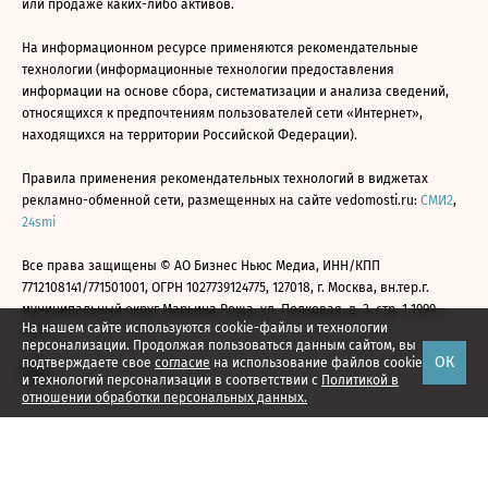
или продаже каких-либо активов.
На информационном ресурсе применяются рекомендательные
технологии (информационные технологии предоставления
информации на основе сбора, систематизации и анализа сведений,
относящихся к предпочтениям пользователей сети «Интернет»,
находящихся на территории Российской Федерации).
Правила применения рекомендательных технологий в виджетах
рекламно-обменной сети, размещенных на сайте vedomosti.ru:
СМИ2
,
24smi
Все права защищены © АО Бизнес Ньюс Медиа, ИНН/КПП
7712108141/771501001, ОГРН 1027739124775, 127018, г. Москва, вн.тер.г.
муниципальный округ Марьина Роща, ул. Полковая, д. 3, стр. 1 1999—
На нашем сайте используются cookie-файлы и технологии
2026
персонализации. Продолжая пользоваться данным сайтом, вы
ОК
подтверждаете свое
согласие
на использование файлов cookie
и технологий персонализации в соответствии с
Политикой в
отношении обработки персональных данных.