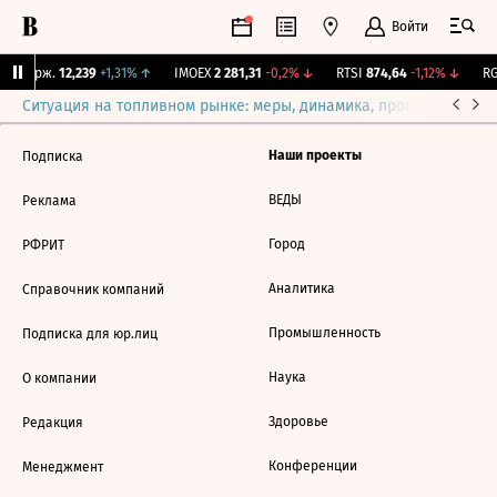
Войти
Y Бирж.
12,239
+1,31%
↑
IMOEX
2 281,31
-0,2%
↓
RTSI
874,64
-1,12%
↓
RG
Ситуация на топливном рынке: меры, динамика, прогнозы
Выб
Наши проекты
Подписка
ВЕДЫ
Реклама
Город
РФРИТ
Аналитика
Справочник компаний
Промышленность
Подписка для юр.лиц
Наука
О компании
Здоровье
Редакция
Конференции
Менеджмент