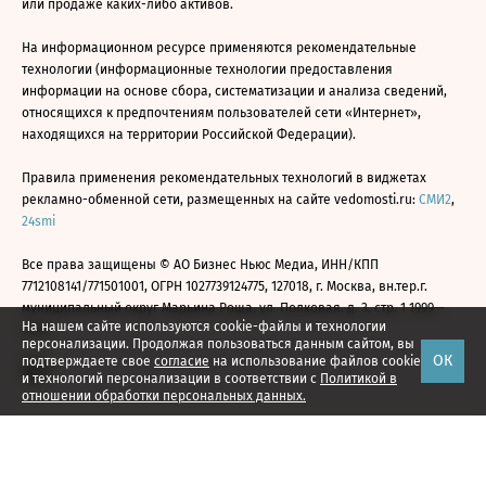
или продаже каких-либо активов.
На информационном ресурсе применяются рекомендательные
технологии (информационные технологии предоставления
информации на основе сбора, систематизации и анализа сведений,
относящихся к предпочтениям пользователей сети «Интернет»,
находящихся на территории Российской Федерации).
Правила применения рекомендательных технологий в виджетах
рекламно-обменной сети, размещенных на сайте vedomosti.ru:
СМИ2
,
24smi
Все права защищены © АО Бизнес Ньюс Медиа, ИНН/КПП
7712108141/771501001, ОГРН 1027739124775, 127018, г. Москва, вн.тер.г.
муниципальный округ Марьина Роща, ул. Полковая, д. 3, стр. 1 1999—
На нашем сайте используются cookie-файлы и технологии
2026
персонализации. Продолжая пользоваться данным сайтом, вы
ОК
подтверждаете свое
согласие
на использование файлов cookie
и технологий персонализации в соответствии с
Политикой в
отношении обработки персональных данных.