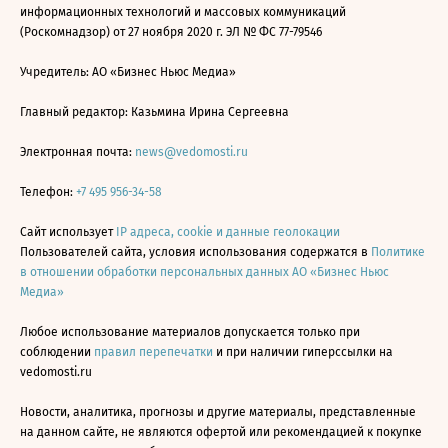
информационных технологий и массовых коммуникаций
(Роскомнадзор) от 27 ноября 2020 г. ЭЛ № ФС 77-79546
Учредитель: АО «Бизнес Ньюс Медиа»
Главный редактор: Казьмина Ирина Сергеевна
Электронная почта:
news@vedomosti.ru
Телефон:
+7 495 956-34-58
Сайт использует
IP адреса, cookie и данные геолокации
Пользователей сайта, условия использования содержатся в
Политике
в отношении обработки персональных данных АО «Бизнес Ньюс
Медиа»
Любое использование материалов допускается только при
соблюдении
правил перепечатки
и при наличии гиперссылки на
vedomosti.ru
Новости, аналитика, прогнозы и другие материалы, представленные
на данном сайте, не являются офертой или рекомендацией к покупке