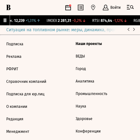
Войти
 Бирж.
12,239
+1,31%
↑
IMOEX
2 281,31
-0,2%
↓
RTSI
874,64
-1,12%
↓
RGBI
Ситуация на топливном рынке: меры, динамика, прогнозы
Выб
Наши проекты
Подписка
ВЕДЫ
Реклама
Город
РФРИТ
Аналитика
Справочник компаний
Промышленность
Подписка для юр.лиц
Наука
О компании
Здоровье
Редакция
Конференции
Менеджмент