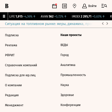
Войти
↓
LIFE
1,915
+4,36%
↑
AVAN
562
+0,72%
↑
IMOEX
2 295,71
+0,63%
↑
RT
Ситуация на топливном рынке: меры, динамика, прогнозы
Выб
Наши проекты
Подписка
ВЕДЫ
Реклама
Город
РФРИТ
Аналитика
Справочник компаний
Промышленность
Подписка для юр.лиц
Наука
О компании
Здоровье
Редакция
Конференции
Менеджмент