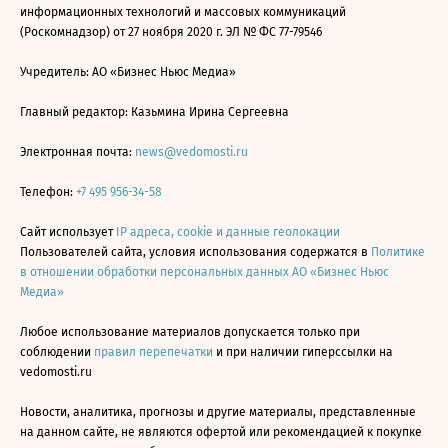
информационных технологий и массовых коммуникаций
(Роскомнадзор) от 27 ноября 2020 г. ЭЛ № ФС 77-79546
Учредитель: АО «Бизнес Ньюс Медиа»
Главный редактор: Казьмина Ирина Сергеевна
Электронная почта:
news@vedomosti.ru
Телефон:
+7 495 956-34-58
Сайт использует
IP адреса, cookie и данные геолокации
Пользователей сайта, условия использования содержатся в
Политике
в отношении обработки персональных данных АО «Бизнес Ньюс
Медиа»
Любое использование материалов допускается только при
соблюдении
правил перепечатки
и при наличии гиперссылки на
vedomosti.ru
Новости, аналитика, прогнозы и другие материалы, представленные
на данном сайте, не являются офертой или рекомендацией к покупке