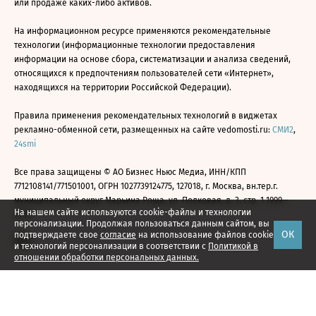
или продаже каких-либо активов.
На информационном ресурсе применяются рекомендательные
технологии (информационные технологии предоставления
информации на основе сбора, систематизации и анализа сведений,
относящихся к предпочтениям пользователей сети «Интернет»,
находящихся на территории Российской Федерации).
Правила применения рекомендательных технологий в виджетах
рекламно-обменной сети, размещенных на сайте vedomosti.ru:
СМИ2
,
24smi
Все права защищены © АО Бизнес Ньюс Медиа, ИНН/КПП
7712108141/771501001, ОГРН 1027739124775, 127018, г. Москва, вн.тер.г.
муниципальный округ Марьина Роща, ул. Полковая, д. 3, стр. 1 1999—
На нашем сайте используются cookie-файлы и технологии
2026
персонализации. Продолжая пользоваться данным сайтом, вы
ОК
подтверждаете свое
согласие
на использование файлов cookie
и технологий персонализации в соответствии с
Политикой в
отношении обработки персональных данных.