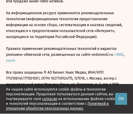
или продаже каких-либо активов.
На информационном ресурсе применяются рекомендательные
технологии (информационные технологии предоставления
информации на основе сбора, систематизации и анализа сведений,
относящихся к предпочтениям пользователей сети «Интернет»,
находящихся на территории Российской Федерации).
Правила применения рекомендательных технологий в виджетах
рекламно-обменной сети, размещенных на сайте vedomosti.ru:
СМИ2
,
24smi
Все права защищены © АО Бизнес Ньюс Медиа, ИНН/КПП
7712108141/771501001, ОГРН 1027739124775, 127018, г. Москва, вн.тер.г.
муниципальный округ Марьина Роща, ул. Полковая, д. 3, стр. 1 1999—
На нашем сайте используются cookie-файлы и технологии
2026
персонализации. Продолжая пользоваться данным сайтом, вы
ОК
подтверждаете свое
согласие
на использование файлов cookie
и технологий персонализации в соответствии с
Политикой в
отношении обработки персональных данных.