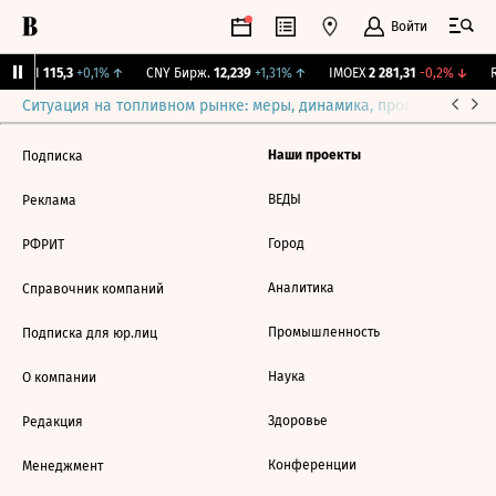
Войти
RGBI
115,3
+0,1%
↑
CNY Бирж.
12,239
+1,31%
↑
IMOEX
2 281,31
-0,2%
↓
R
Ситуация на топливном рынке: меры, динамика, прогнозы
Выб
Наши проекты
Подписка
ВЕДЫ
Реклама
Город
РФРИТ
Аналитика
Справочник компаний
Промышленность
Подписка для юр.лиц
Наука
О компании
Здоровье
Редакция
Конференции
Менеджмент