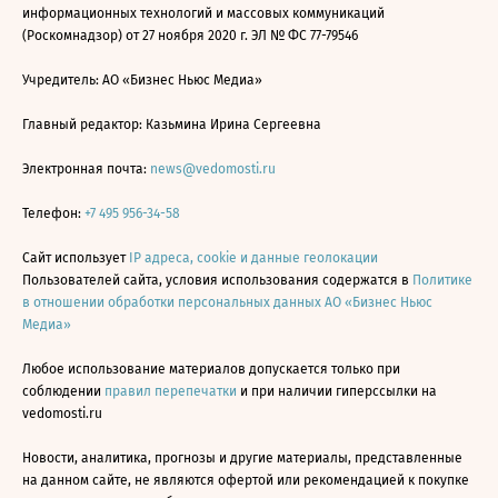
информационных технологий и массовых коммуникаций
(Роскомнадзор) от 27 ноября 2020 г. ЭЛ № ФС 77-79546
Учредитель: АО «Бизнес Ньюс Медиа»
Главный редактор: Казьмина Ирина Сергеевна
Электронная почта:
news@vedomosti.ru
Телефон:
+7 495 956-34-58
Сайт использует
IP адреса, cookie и данные геолокации
Пользователей сайта, условия использования содержатся в
Политике
в отношении обработки персональных данных АО «Бизнес Ньюс
Медиа»
Любое использование материалов допускается только при
соблюдении
правил перепечатки
и при наличии гиперссылки на
vedomosti.ru
Новости, аналитика, прогнозы и другие материалы, представленные
на данном сайте, не являются офертой или рекомендацией к покупке