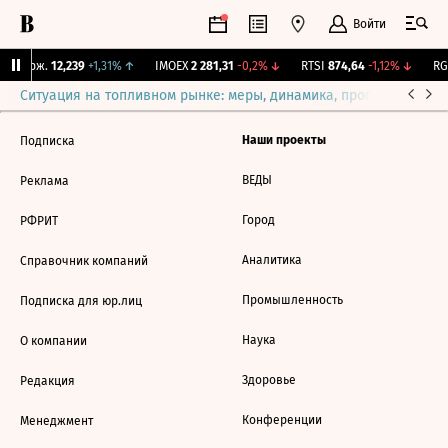
Войти
Y Бирж.
12,239
+1,31%
↑
IMOEX
2 281,31
-0,2%
↓
RTSI
874,64
-1,12%
↓
RGB
Ситуация на топливном рынке: меры, динамика, прогнозы
Выб
Наши проекты
Подписка
ВЕДЫ
Реклама
Город
РФРИТ
Аналитика
Справочник компаний
Промышленность
Подписка для юр.лиц
Наука
О компании
Здоровье
Редакция
Конференции
Менеджмент