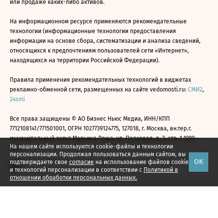
или продаже каких-либо активов.
На информационном ресурсе применяются рекомендательные
технологии (информационные технологии предоставления
информации на основе сбора, систематизации и анализа сведений,
относящихся к предпочтениям пользователей сети «Интернет»,
находящихся на территории Российской Федерации).
Правила применения рекомендательных технологий в виджетах
рекламно-обменной сети, размещенных на сайте vedomosti.ru:
СМИ2
,
24smi
Все права защищены © АО Бизнес Ньюс Медиа, ИНН/КПП
7712108141/771501001, ОГРН 1027739124775, 127018, г. Москва, вн.тер.г.
муниципальный округ Марьина Роща, ул. Полковая, д. 3, стр. 1 1999—
На нашем сайте используются cookie-файлы и технологии
2026
персонализации. Продолжая пользоваться данным сайтом, вы
ОК
подтверждаете свое
согласие
на использование файлов cookie
и технологий персонализации в соответствии с
Политикой в
отношении обработки персональных данных.