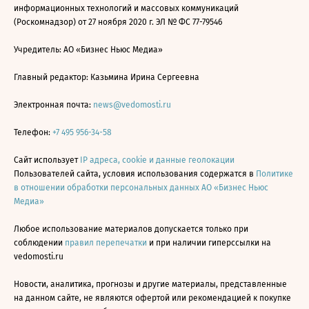
информационных технологий и массовых коммуникаций
(Роскомнадзор) от 27 ноября 2020 г. ЭЛ № ФС 77-79546
Учредитель: АО «Бизнес Ньюс Медиа»
Главный редактор: Казьмина Ирина Сергеевна
Электронная почта:
news@vedomosti.ru
Телефон:
+7 495 956-34-58
Сайт использует
IP адреса, cookie и данные геолокации
Пользователей сайта, условия использования содержатся в
Политике
в отношении обработки персональных данных АО «Бизнес Ньюс
Медиа»
Любое использование материалов допускается только при
соблюдении
правил перепечатки
и при наличии гиперссылки на
vedomosti.ru
Новости, аналитика, прогнозы и другие материалы, представленные
на данном сайте, не являются офертой или рекомендацией к покупке