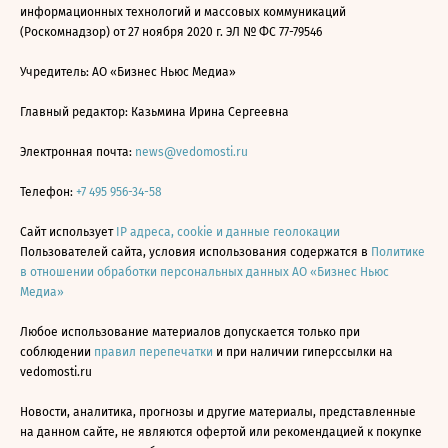
информационных технологий и массовых коммуникаций
(Роскомнадзор) от 27 ноября 2020 г. ЭЛ № ФС 77-79546
Учредитель: АО «Бизнес Ньюс Медиа»
Главный редактор: Казьмина Ирина Сергеевна
Электронная почта:
news@vedomosti.ru
Телефон:
+7 495 956-34-58
Сайт использует
IP адреса, cookie и данные геолокации
Пользователей сайта, условия использования содержатся в
Политике
в отношении обработки персональных данных АО «Бизнес Ньюс
Медиа»
Любое использование материалов допускается только при
соблюдении
правил перепечатки
и при наличии гиперссылки на
vedomosti.ru
Новости, аналитика, прогнозы и другие материалы, представленные
на данном сайте, не являются офертой или рекомендацией к покупке