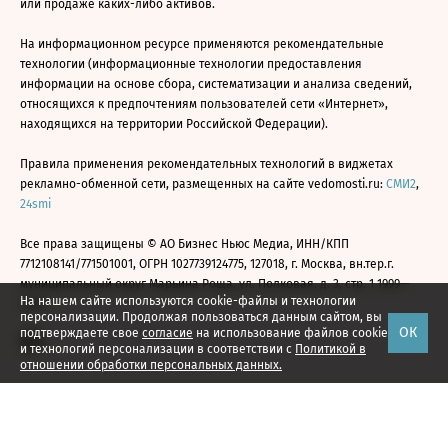
или продаже каких-либо активов.
На информационном ресурсе применяются рекомендательные
технологии (информационные технологии предоставления
информации на основе сбора, систематизации и анализа сведений,
относящихся к предпочтениям пользователей сети «Интернет»,
находящихся на территории Российской Федерации).
Правила применения рекомендательных технологий в виджетах
рекламно-обменной сети, размещенных на сайте vedomosti.ru:
СМИ2
,
24smi
Все права защищены © АО Бизнес Ньюс Медиа, ИНН/КПП
7712108141/771501001, ОГРН 1027739124775, 127018, г. Москва, вн.тер.г.
муниципальный округ Марьина Роща, ул. Полковая, д. 3, стр. 1 1999—
На нашем сайте используются cookie-файлы и технологии
2026
персонализации. Продолжая пользоваться данным сайтом, вы
ОК
подтверждаете свое
согласие
на использование файлов cookie
и технологий персонализации в соответствии с
Политикой в
отношении обработки персональных данных.