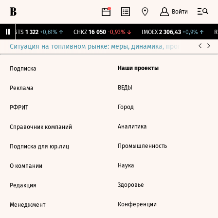
Войти
MGTS
1 322
+0,61%
↑
CHKZ
16 050
-0,93%
↓
IMOEX
2 306,43
+0,9%
↑
RT
Ситуация на топливном рынке: меры, динамика, прогнозы
Выб
Наши проекты
Подписка
ВЕДЫ
Реклама
Город
РФРИТ
Аналитика
Справочник компаний
Промышленность
Подписка для юр.лиц
Наука
О компании
Здоровье
Редакция
Конференции
Менеджмент