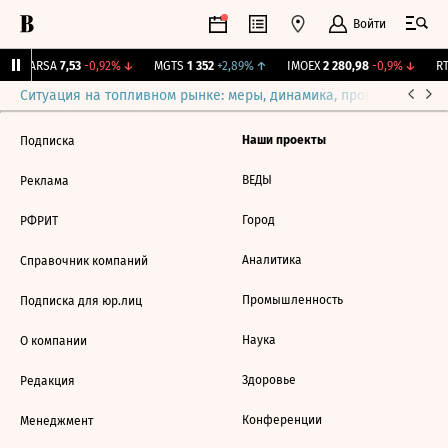
Войти
↑
ARSA
7,53
-0,92%
↓
MGTS
1 352
+2,89%
↑
IMOEX
2 280,98
-0,9%
↓
RT
Ситуация на топливном рынке: меры, динамика, прогнозы
Выб
Наши проекты
Подписка
ВЕДЫ
Реклама
Город
РФРИТ
Аналитика
Справочник компаний
Промышленность
Подписка для юр.лиц
Наука
О компании
Здоровье
Редакция
Конференции
Менеджмент