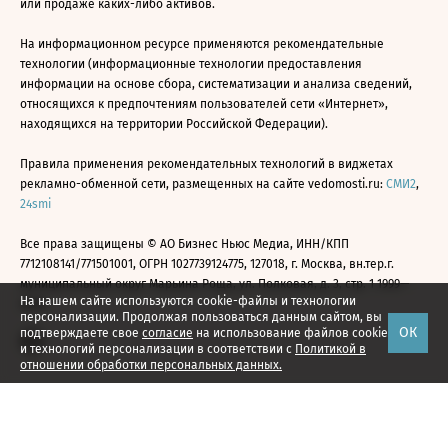
или продаже каких-либо активов.
На информационном ресурсе применяются рекомендательные
технологии (информационные технологии предоставления
информации на основе сбора, систематизации и анализа сведений,
относящихся к предпочтениям пользователей сети «Интернет»,
находящихся на территории Российской Федерации).
Правила применения рекомендательных технологий в виджетах
рекламно-обменной сети, размещенных на сайте vedomosti.ru:
СМИ2
,
24smi
Все права защищены © АО Бизнес Ньюс Медиа, ИНН/КПП
7712108141/771501001, ОГРН 1027739124775, 127018, г. Москва, вн.тер.г.
муниципальный округ Марьина Роща, ул. Полковая, д. 3, стр. 1 1999—
На нашем сайте используются cookie-файлы и технологии
2026
персонализации. Продолжая пользоваться данным сайтом, вы
ОК
подтверждаете свое
согласие
на использование файлов cookie
и технологий персонализации в соответствии с
Политикой в
отношении обработки персональных данных.