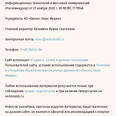
информационных технологий и массовых коммуникаций
(Роскомнадзор) от 27 ноября 2020 г. ЭЛ № ФС 77-79546
Учредитель: АО «Бизнес Ньюс Медиа»
Главный редактор: Казьмина Ирина Сергеевна
Электронная почта:
news@vedomosti.ru
Телефон:
+7 495 956-34-58
Сайт использует
IP адреса, cookie и данные геолокации
Пользователей сайта, условия использования содержатся в
Политике
в отношении обработки персональных данных АО «Бизнес Ньюс
Медиа»
Любое использование материалов допускается только при
соблюдении
правил перепечатки
и при наличии гиперссылки на
vedomosti.ru
Новости, аналитика, прогнозы и другие материалы, представленные
на данном сайте, не являются офертой или рекомендацией к покупке