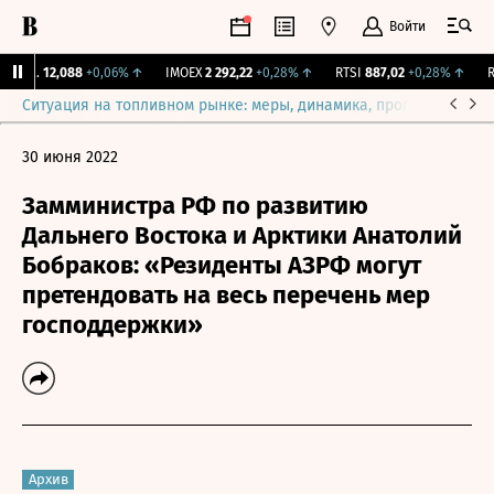
Войти
ирж.
12,088
+0,06%
↑
IMOEX
2 292,22
+0,28%
↑
RTSI
887,02
+0,28%
↑
RG
Ситуация на топливном рынке: меры, динамика, прогнозы
Выб
30 июня 2022
Замминистра РФ по развитию
Дальнего Востока и Арктики Анатолий
Бобраков: «Резиденты АЗРФ могут
претендовать на весь перечень мер
господдержки»
Архив