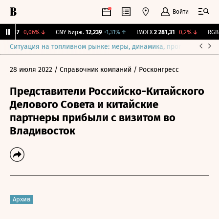
Войти
115,17
-0,06%
↓
CNY Бирж.
12,239
+1,31%
↑
IMOEX
2 281,31
-0,2%
↓
RGBIT
Ситуация на топливном рынке: меры, динамика, прогнозы
Выб
28 июля 2022
/ Справочник компаний
/ Росконгресс
Представители Российско-Китайского
Делового Совета и китайские
партнеры прибыли с визитом во
Владивосток
Архив