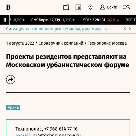
Войти
115,3
+0,1%
↑
CNY Бирж.
12,239
+1,31%
↑
IMOEX
2 281,31
-0,2%
↓
RGBITR
Ситуация на топливном рынке: меры, динамика, прогнозы
Выб
1 августа 2022
/ Справочник компаний
/ Технополис Москва
Проекты резидентов представляют на
Московском урбанистическом форуме
Архив
Технополис, +7 968 614 77 16
e-mail:
pr@technomoscow.ru