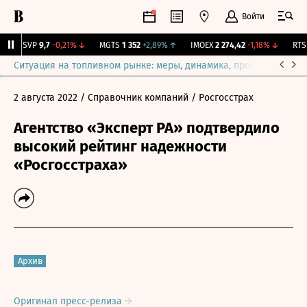
Войти
BISVP
9,7
-0,21%
↓
MGTS
1 352
+2,89%
↑
IMOEX
2 274,42
-1,18%
↓
RTSI
Ситуация на топливном рынке: меры, динамика, прогнозы
Выб
2 августа 2022
/ Справочник компаний
/ Росгосстрах
Агентство «Эксперт РА» подтвердило
высокий рейтинг надежности
«Росгосстраха»
Архив
Оригинал пресс-релиза